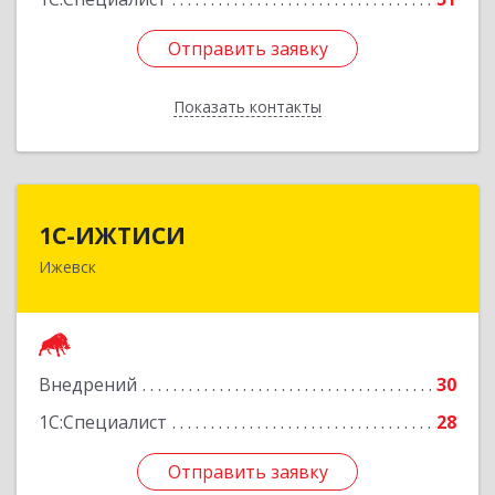
Отправить заявку
Отправить заявку
Показать контакты
Назад
1С-ИЖТИСИ
1С-ИЖТИСИ
Ижевск
426000, Удмуртская Респ, Ижевск г, им Вадима
Сивкова ул, дом № 112
Подробнее
Внедрений
30
1С:Специалист
28
Отправить заявку
Отправить заявку