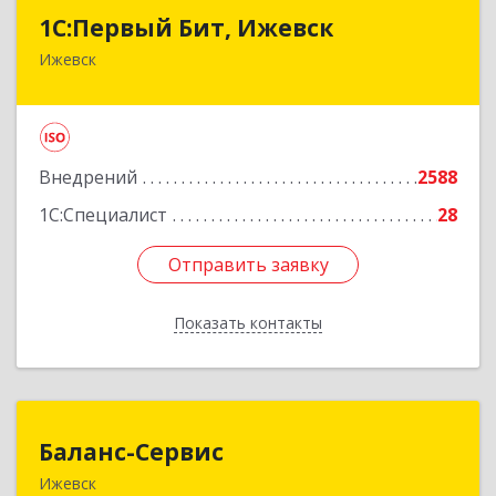
1С:Первый Бит, Ижевск
1С:Первый Бит, Ижевск
Ижевск
426008, Удмуртская Респ, Ижевск г,
Коммунаров ул, дом № 234
Подробнее
Внедрений
2588
1С:Специалист
28
Отправить заявку
Отправить заявку
Показать контакты
Назад
Баланс-Сервис
Баланс-Сервис
Ижевск
426076, Удмуртская Респ, Ижевск г,