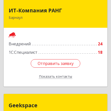
ИТ-Компания РАНГ
ИТ-Компания РАНГ
Барнаул
656006, Алтайский край, Барнаул г, Шумакова
ул, дом № 63А, кв.49
Подробнее
Внедрений
24
1С:Специалист
18
Отправить заявку
Отправить заявку
Показать контакты
Назад
Geekspace
Geekspace