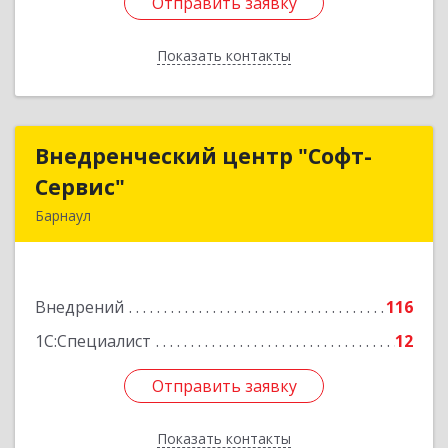
Отправить заявку
Отправить заявку
Показать контакты
Назад
Внедренческий центр "Софт-
Внедренческий центр "Софт-
Сервис"
Сервис"
Барнаул
656063, Алтайский край, Барнаул г, Попова ул,
дом № 11
Внедрений
116
Подробнее
1С:Специалист
12
Отправить заявку
Отправить заявку
Показать контакты
Назад