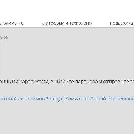
ограммы 1С
Платформа и технологии
Поддержка 
дырь
нными карточками, выберите партнёра и отправьте за
отский автономный округ
,
Камчатский край
,
Магаданск