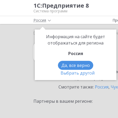
1С:Предприятие 8
Система программ
Россия
Пр
Главная
1С:MDM КОРП
Выбор партнёра
Ана
Информация на сайте будет
отображаться для региона
1С:MDM КОРП
Россия
в Анадыри
Да, все верно
Ознакомьтесь с информацио
Выбрать другой
или внедрение продукта.
Смотрите также:
Россия
,
Чук
Партнеры в вашем регионе: