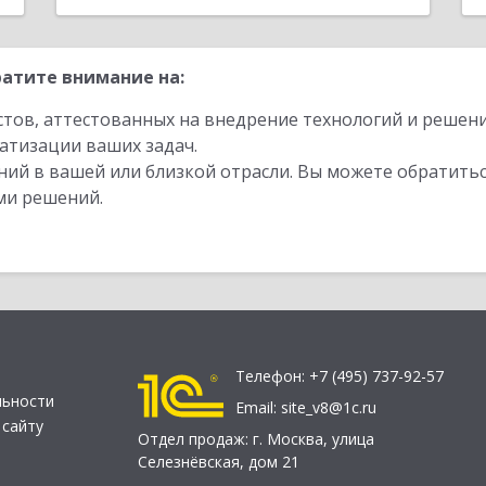
атите внимание на:
стов, аттестованных на внедрение технологий и решен
атизации ваших задач.
ий в вашей или близкой отрасли. Вы можете обратитьс
ми решений.
Телефон:
+7 (495) 737-92-57
льности
Email:
site_v8@1c.ru
 сайту
Отдел продаж:
г. Москва
,
улица
Селезнёвская, дом 21