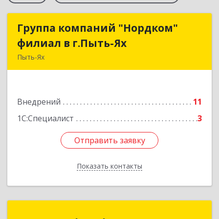
Группа компаний "Нордком"
Группа компаний "Нордком"
филиал в г.Пыть-Ях
филиал в г.Пыть-Ях
Пыть-Ях
628380, Ханты-Мансийский Автономный округ
- Югра АО, Пыть-Ях г, Первопроходцев ул, дом
№ 11, корпус 1, оф.4
Внедрений
11
Подробнее
1С:Специалист
3
Отправить заявку
Отправить заявку
Показать контакты
Назад
БизнесИнфоСофт