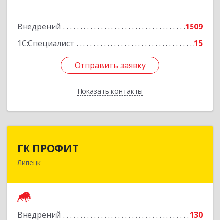
дом № 8, 306
Внедрений
1509
Подробнее
1С:Специалист
15
Отправить заявку
Отправить заявку
Показать контакты
Назад
ГК ПРОФИТ
ГК ПРОФИТ
Липецк
398001, Липецкая обл, Липецк г, Советская ул,
дом № 66Б, пом.8
Подробнее
Внедрений
130