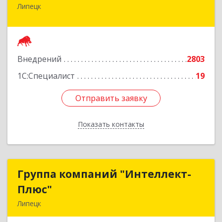
Липецк
398059, Липецкая обл, Липецк г, Фрунзе ул,
дом № 27
Подробнее
Внедрений
2803
1С:Специалист
19
Отправить заявку
Отправить заявку
Показать контакты
Назад
Группа компаний "Интеллект-
Группа компаний "Интеллект-
Плюс"
Плюс"
Липецк
398024, Липецкая обл, Липецк г, Победы пл,