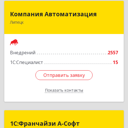
Компания Автоматизация
Компания Автоматизация
Липецк
398001, Липецкая обл, Липецк г, Победы пл,
дом № 8
Подробнее
Внедрений
2557
1С:Специалист
15
Отправить заявку
Отправить заявку
Показать контакты
Назад
1С:Франчайзи А-Софт
1С:Франчайзи А-Софт