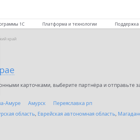
ограммы 1С
Платформа и технологии
Поддержка 
кий край
крае
нными карточками, выберите партнёра и отправьте за
на-Амуре
Амурск
Переяславка рп
рская область
,
Еврейская автономная область
,
Магадан