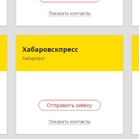
Показать контакты
Назад
р
Хабаровскпресс
Хабаровскпресс
ч
Хабаровск
380030, Хабаровский край, Хабаровск
г, Мухина ул, дом № 14-67
и
,
Подробнее
1
е
Отправить заявку
Отправить заявку
Показать контакты
Назад