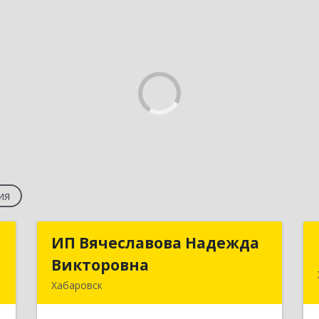
ия
в
ИП Вячеславова Надежда
ИП Вячеславова Надежда
Викторовна
Викторовна
к
Хабаровск
5
680033, Хабаровский край, Хабаровск
г, Алексеевская ул, дом № 64, кв.48