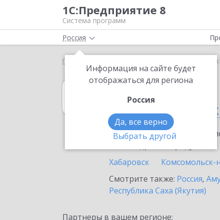
1С:Предприятие 8
Система программ
Россия
Пр
Главная
1С:Касса
Выбор партнёра
Хабаровс
Информация на сайте будет
отображаться для региона
1С:Касса
Россия
в Хабаровском 
Да, все верно
Ознакомьтесь с информацио
Выбрать другой
или внедрение продукта.
Хабаровск
Комсомольск-
Смотрите также:
Россия
,
Аму
Республика Саха (Якутия)
Партнеры в вашем регионе: