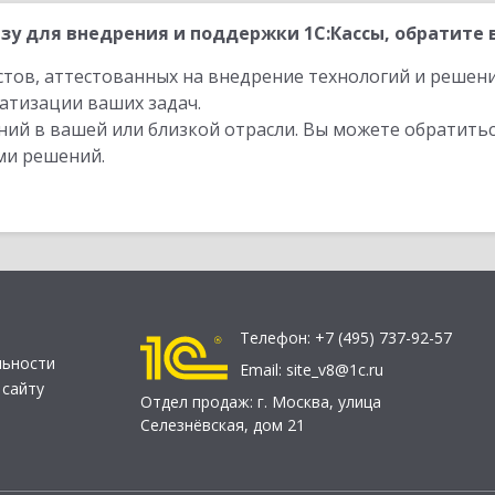
зу для внедрения и поддержки 1С:Кассы, обратите 
стов, аттестованных на внедрение технологий и решен
атизации ваших задач.
ий в вашей или близкой отрасли. Вы можете обратитьс
ми решений.
Телефон:
+7 (495) 737-92-57
льности
Email:
site_v8@1c.ru
 сайту
Отдел продаж:
г. Москва
,
улица
Селезнёвская, дом 21