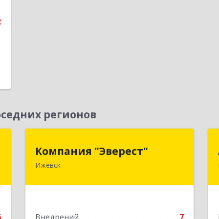
е
2
седних регионов
н
Компания "Эверест"
Компания "Эверест"
Ижевск
,
426011, Удмуртская Респ, Ижевск г,
0
Холмогорова ул, дом № 27А, пом.2
е
Подробнее
6
Внедрений
7