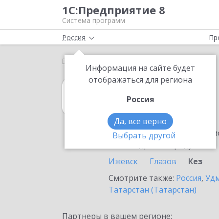
1С:Предприятие 8
Система программ
Россия
Пр
Главная
1С:Касса
Выбор партнёра
Кез
Информация на сайте будет
отображаться для региона
1С:Касса
Россия
в Кезу
Да, все верно
Ознакомьтесь с информацио
Выбрать другой
или внедрение продукта.
Ижевск
Глазов
Кез
Смотрите также:
Россия
,
Удм
Татарстан (Татарстан)
Партнеры в вашем регионе: