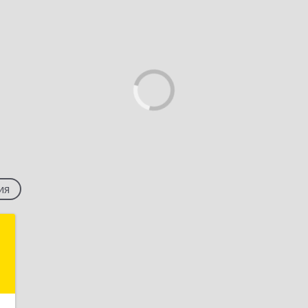
ия
а
,
2