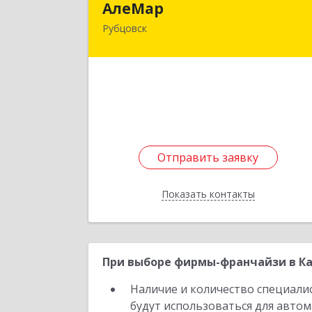
АлеМар
Рубцовск
658210, Алтайский край, Рубцовск г
Комсомольская ул, дом № 8
Подробне
Отправить заявку
Отправить заявку
Показать контакты
Назад
При выборе фирмы-франчайзи в Ка
Наличие и количество специали
будут использоваться для автом