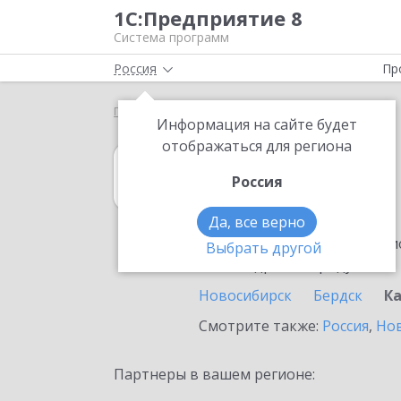
1С:Предприятие 8
Система программ
Россия
Пр
Главная
1С:Касса
Выбор партнёра
Карасук
Информация на сайте будет
отображаться для региона
1С:Касса
Россия
в Карасуке
Да, все верно
Ознакомьтесь с информацио
Выбрать другой
или внедрение продукта.
Новосибирск
Бердск
К
Смотрите также:
Россия
,
Нов
Партнеры в вашем регионе: