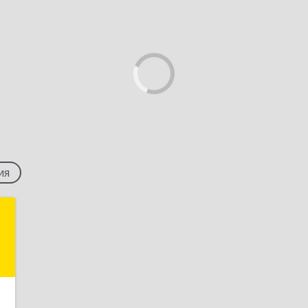
ия
"
,
а
3