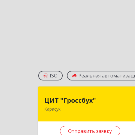
ISO
Реальная автоматизац
ЦИТ "Гроссбух
ЦИТ "Гроссбух"
Карасук
632861, Новосибирская обл
Карасукский р-н, Карасук г, Сорокин
ул, дом № 9, оф.
Отправить заявку