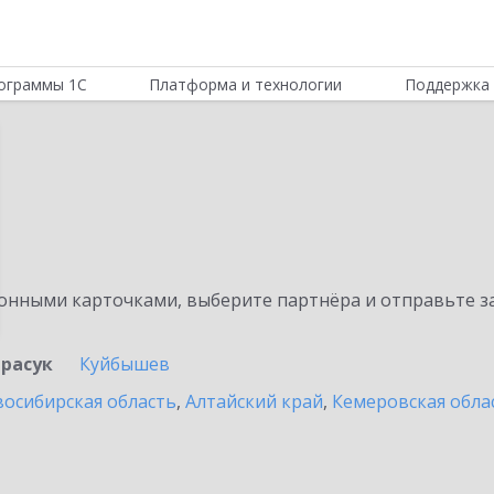
ограммы 1С
Платформа и технологии
Поддержка 
нными карточками, выберите партнёра и отправьте за
арасук
Куйбышев
осибирская область
,
Алтайский край
,
Кемеровская обла