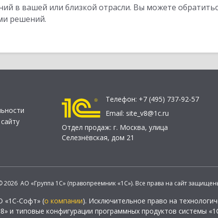
ий в вашей или близкой отрасли. Вы можете обратитьс
ми решений.
Телефон:
+7 (495) 737-92-57
льности
Email:
site_v8@1c.ru
 сайту
Отдел продаж:
г. Москва
,
улица
Селезнёвская, дом 21
© 2026 АО «Группа 1С» (правопреемник «1С»). Все права на сайт защищен
О «1С-Софт» (
о компании
). Исключительное право на технологи
 8» и типовые конфигурации программных продуктов системы «1С