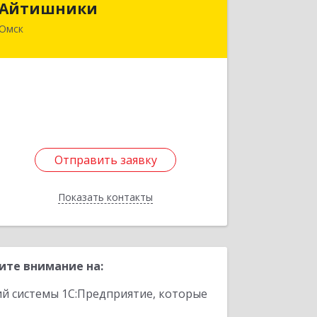
Айтишники
Омск
644024, Омская обл, Омск г, Учебная
ул, дом № 79, оф.911
Подробнее
Отправить заявку
Отправить заявку
Показать контакты
Назад
ите внимание на:
ий системы 1С:Предприятие, которые