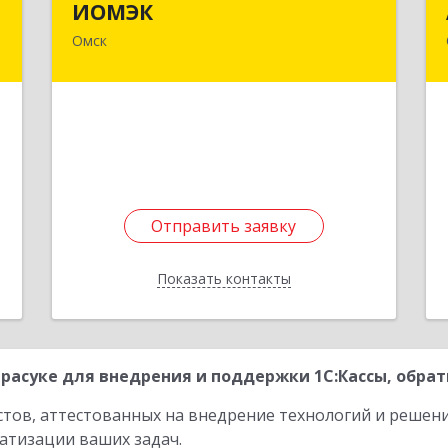
ИОМЭК
Омск
,
644042, Омская обл, Омск г, Карла
0
Маркса пр-кт, дом № 18/1, оф.327
е
Подробнее
Отправить заявку
Отправить заявку
Показать контакты
Назад
расуке для внедрения и поддержки 1С:Кассы, обрат
стов, аттестованных на внедрение технологий и решен
атизации ваших задач.