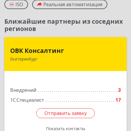
ISO
Реальная автоматизация
Ближайшие партнеры из соседних
регионов
ОВК Консалтинг
ОВК Консалтинг
Екатеринбург
620061, Свердловская обл, Екатеринбург г, Алая
ул, дом № 1, оф.12
Подробнее
Внедрений
3
1С:Специалист
17
Отправить заявку
Отправить заявку
Показать контакты
Назад