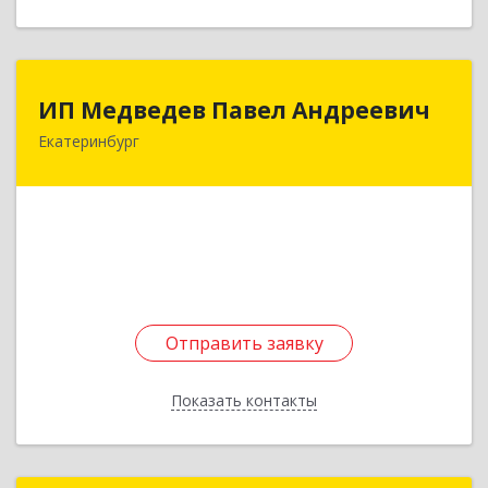
ИП Медведев Павел Андреевич
ИП Медведев Павел Андреевич
Екатеринбург
620028, Свердловская обл, Екатеринбург г,
Кирова ул, дом № 36а, оф.7
Подробнее
Отправить заявку
Отправить заявку
Показать контакты
Назад