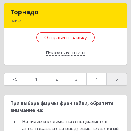
Назад
Торнадо
Торнадо
Бийск
659321, Алтайский край, Бийск г, Советская ул,
дом № 204/2
Отправить заявку
Подробнее
Показать контакты
Отправить заявку
Назад
<
1
2
3
4
5
При выборе фирмы-франчайзи, обратите
внимание на:
Наличие и количество специалистов,
аттестованных на внедрение технологий