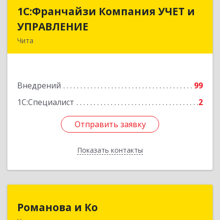
1С:Франчайзи Компания УЧЕТ и
1С:Франчайзи Компания УЧЕТ и
УПРАВЛЕНИЕ
УПРАВЛЕНИЕ
Чита
672038, Забайкальский край, Чита г, Нагорная
ул, дом № 81а, пом.1
Внедрений
99
Подробнее
1С:Специалист
2
Отправить заявку
Отправить заявку
Показать контакты
Назад
Романова и Ко
Романова и Ко