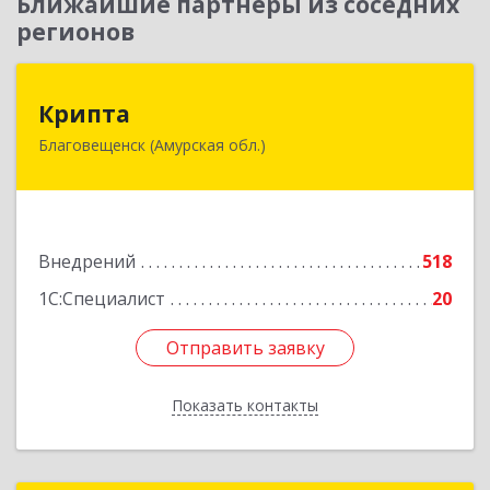
Ближайшие партнеры из соседних
регионов
Крипта
Крипта
Благовещенск (Амурская обл.)
675000, Амурская обл, Благовещенск г,
Амурская ул, дом № 236, оф.7-8
Подробнее
Внедрений
518
1С:Специалист
20
Отправить заявку
Отправить заявку
Показать контакты
Назад