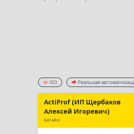
ISO
Реальная автоматизац
ActiProf (ИП Щербаков
ActiProf (ИП Щербако
Алексей Игоревич)
Алексей Игоревич
Батайск
346885, Ростовская обл, Батайск г
Огородная ул, дом № 9