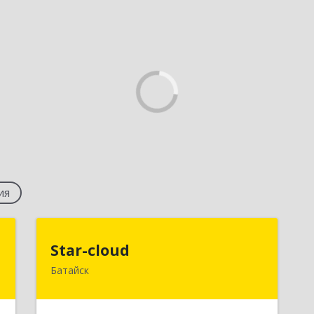
ия
в
Star-cloud
Star-cloud
)
Батайск
346880, Ростовская обл, Батайск г,
Фермерская ул, дом № 16, оф.8
,
7