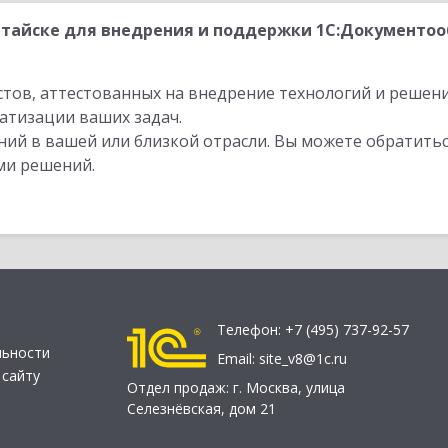
тайске для внедрения и поддержки 1С:Документоо
стов, аттестованных на внедрение технологий и решен
атизации ваших задач.
ий в вашей или близкой отрасли. Вы можете обратитьс
ми решений.
Телефон:
+7 (495) 737-92-57
льности
Email:
site_v8@1c.ru
 сайту
Отдел продаж:
г. Москва
,
улица
Селезнёвская, дом 21