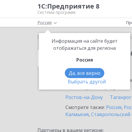
1С:Предприятие 8
Система программ
Россия
Пр
Главная
1С:Документооборот холдинга
Выбор
Информация на сайте будет
отображаться для региона
1С:Документоо
Россия
в Батайске
Да, все верно
Ознакомьтесь с информацио
Выбрать другой
или внедрение продукта.
Ростов-на-Дону
Таганрог
Смотрите также:
Россия
,
Рос
Калмыкия
,
Ставропольский 
Партнеры в вашем регионе: