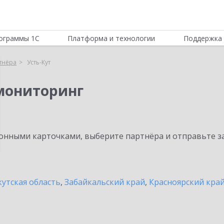
ограммы 1С
Платформа и технологии
Поддержка 
тнёра
Усть-Кут
мониторинг
нными карточками, выберите партнёра и отправьте за
утская область
,
Забайкальский край
,
Красноярский кра