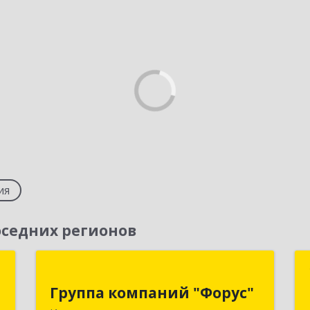
ия
седних регионов
с
Группа компаний "Форус"
Группа компаний "Форус"
,
664007, Иркутская обл, Иркутск г,