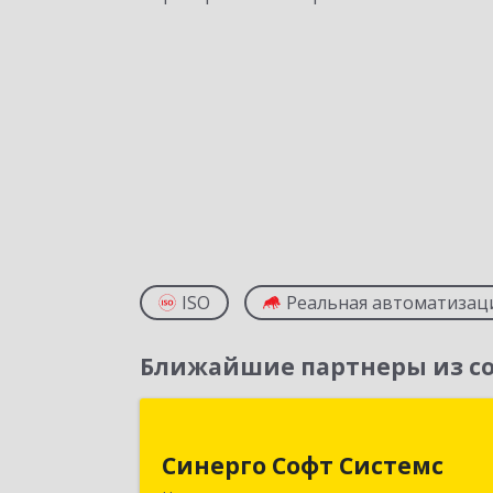
ISO
Реальная автоматизац
Ближайшие партнеры из со
Синерго Софт Систем
Синерго Софт Системс
654005, Кемеровская обл