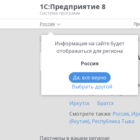
1С:Предприятие 8
Система программ
Россия
Пр
Главная
1С:Налоговый мониторинг
Выбор пар
Информация на сайте будет
отображаться для региона
1С:Налоговый 
Россия
в Усть-Куте
Да, все верно
Ознакомьтесь с информацио
Выбрать другой
или внедрение продукта.
Иркутск
Братск
Смотрите также:
Россия
,
Ирк
(Якутия)
,
Республика Тыва
Партнеры в вашем регионе: