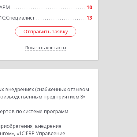
АРМ
10
1С:Специалист
13
Отправить заявку
Отправить заявку
Показать контакты
Назад
ых внедрениях (снабженных отзывом
производственным предприятием 8»
пертов по системе программ
приобретения, внедрения
нгом», «1С:ERP Управление