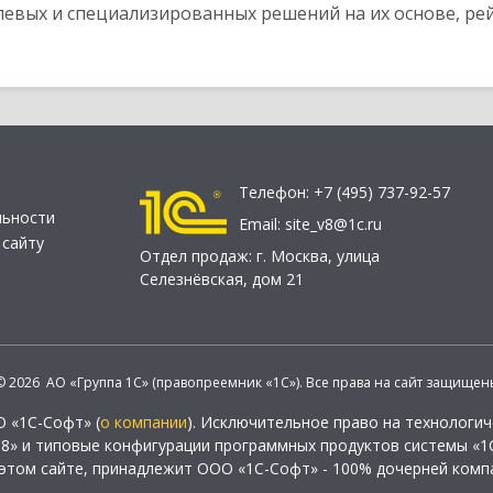
слевых и специализированных решений на их основе, р
Телефон:
+7 (495) 737-92-57
льности
Email:
site_v8@1c.ru
 сайту
Отдел продаж:
г. Москва
,
улица
Селезнёвская, дом 21
© 2026 АО «Группа 1С» (правопреемник «1С»). Все права на сайт защищен
О «1С-Софт» (
о компании
). Исключительное право на технологи
 8» и типовые конфигурации программных продуктов системы «1С
этом сайте, принадлежит ООО «1С-Софт» - 100% дочерней комп