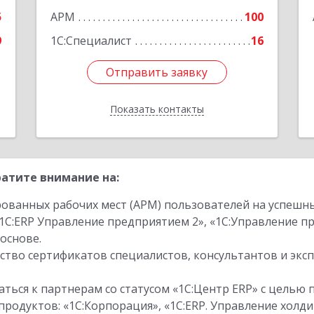
5
АРМ
100
9
1С:Специалист
16
Отправить заявку
Отправить заявку
Показать контакты
Назад
атите внимание на:
ованных рабочих мест (АРМ) пользователей на успешн
1С:ERP Управление предприятием 2», «1С:Управление 
основе.
тво сертификатов специалистов, консультантов и экс
ться к партнерам со статусом «1С:Центр ERP» с целью 
одуктов: «1С:Корпорация», «1С:ERP. Управление холди