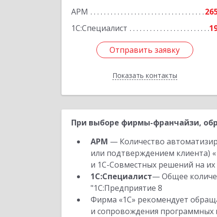
АРМ
26
1С:Специалист
1
Отправить заявку
Отправить заявку
Показать контакты
Назад
При выборе фирмы-франчайзи, обр
АРМ
— Количество автоматизир
или подтверждением клиента) «
и 1С-Совместных решений на их 
1С:Специалист
— Общее количес
"1С:Предприятие 8
Фирма «1С» рекомендует обраща
и сопровождения программных пр