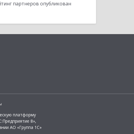
ейтинг партнеров опубликован
ы
ческую платформу
:Предприятие 8»,
ании АО «Группа 1С»