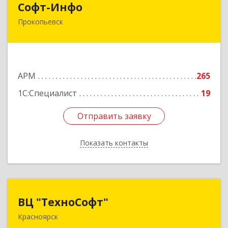
Софт-Инфо
Прокопьевск
653039, Кемеровская область - Кузбасс,
Прокопьевск г, Институтская ул, дом № 9а,
оф.15
Подробнее
АРМ
265
1С:Специалист
19
Отправить заявку
Отправить заявку
Показать контакты
Назад
ВЦ "ТехноСофт"
ВЦ "ТехноСофт"
Красноярск
660118, Красноярский край, Красноярск г,