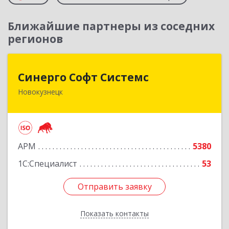
Ближайшие партнеры из соседних
регионов
Синерго Софт Системс
Синерго Софт Системс
Новокузнецк
654005, Кемеровская обл, Новокузнецк г,
Строителей пр-кт, дом № 91а
Подробнее
АРМ
5380
1С:Специалист
53
Отправить заявку
Отправить заявку
Показать контакты
Назад