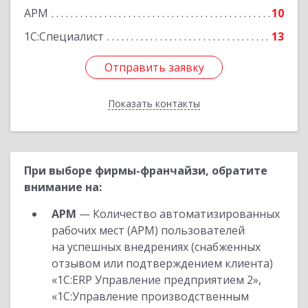
АРМ
10
1С:Специалист
13
Отправить заявку
Отправить заявку
Показать контакты
Назад
При выборе фирмы-франчайзи, обратите
внимание на:
АРМ
— Количество автоматизированных
рабочих мест (АРМ) пользователей
на успешных внедрениях (снабженных
отзывом или подтверждением клиента)
«1С:ERP Управление предприятием 2»,
«1С:Управление производственным