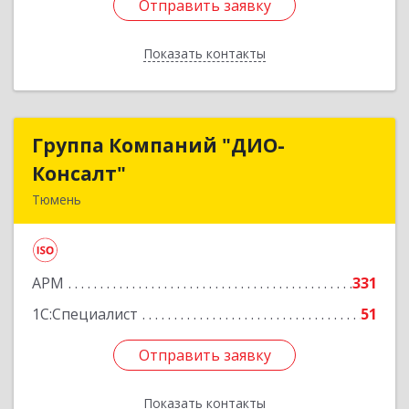
Отправить заявку
Отправить заявку
Показать контакты
Назад
Группа Компаний "ДИО-
Группа Компаний "ДИО-
Консалт"
Консалт"
Тюмень
625048, Тюменская обл, Тюмень г, Салтыкова-
Щедрина ул, дом № 58, корпус 1
АРМ
331
Подробнее
1С:Специалист
51
Отправить заявку
Отправить заявку
Показать контакты
Назад