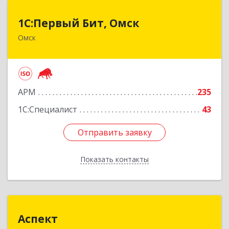
1С:Первый Бит, Омск
1С:Первый Бит, Омск
Омск
644099, Омская обл, Омск г, Гагарина ул, дом №
14, оф.208
Подробнее
АРМ
235
1С:Специалист
43
Отправить заявку
Отправить заявку
Показать контакты
Назад
Аспект
Аспект