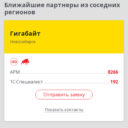
Ближайшие партнеры из соседних
регионов
Гигабайт
Гигабайт
Новосибирск
630099, Новосибирская обл, Новосибирск г,
Ядринцевская ул, дом № 68/1, этаж 4
Подробнее
АРМ
8266
1С:Специалист
192
Отправить заявку
Отправить заявку
Показать контакты
Назад