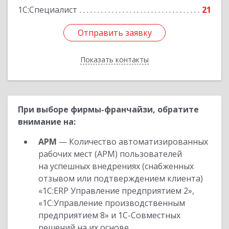
1С:Специалист
21
Отправить заявку
Отправить заявку
Показать контакты
Назад
При выборе фирмы-франчайзи, обратите
внимание на:
АРМ
— Количество автоматизированных
рабочих мест (АРМ) пользователей
на успешных внедрениях (снабженных
отзывом или подтверждением клиента)
«1С:ERP Управление предприятием 2»,
«1С:Управление производственным
предприятием 8» и 1С-Совместных
решений на их основе.