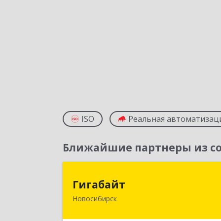
ISO
Реальная автоматизац
Ближайшие партнеры из со
Гигабай
Гигабайт
Новосибирск
630099, Новосибирская обл
Новосибирск г, Ядринцевская ул, до