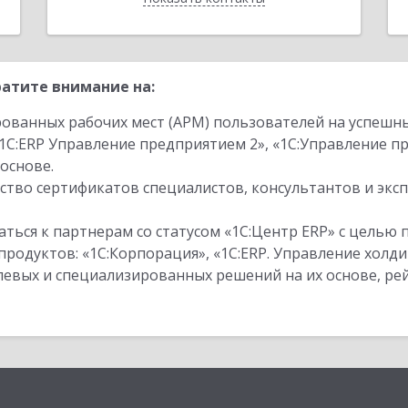
атите внимание на:
ованных рабочих мест (АРМ) пользователей на успешн
1С:ERP Управление предприятием 2», «1С:Управление 
основе.
тво сертификатов специалистов, консультантов и экс
ться к партнерам со статусом «1С:Центр ERP» с целью 
одуктов: «1С:Корпорация», «1С:ERP. Управление холди
слевых и специализированных решений на их основе, р