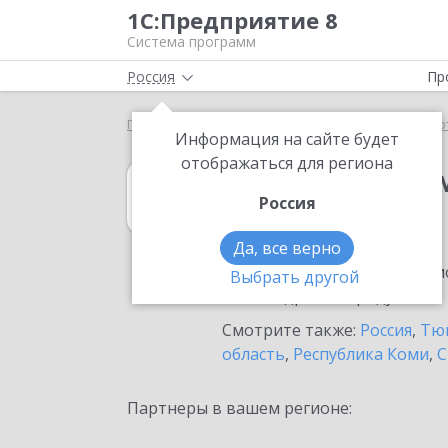
1С:Предприятие 8
Система программ
Россия
Пр
Главная
1С:Налоговый мониторинг
Выбор пар
Информация на сайте будет
отображаться для региона
1С:Налоговый 
Россия
в Ноябрьске
Да, все верно
Ознакомьтесь с информацио
Выбрать другой
или внедрение продукта.
Смотрите также:
Россия
,
Тюм
область
,
Республика Коми
,
С
Партнеры в вашем регионе: