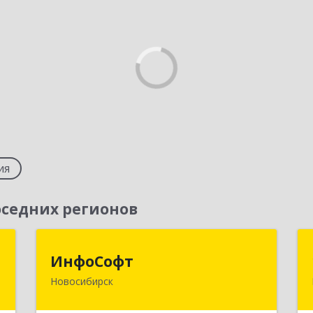
ия
седних регионов
т
ИнфоСофт
ИнфоСофт
Новосибирск
,
630091, Новосибирская обл,
м
Новосибирск г, Крылова ул, дом № 31