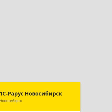
1С-Рарус Новосибирск
1С-Рарус Новосибирск
Новосибирск
630015, Новосибирская обл,
Новосибирск г, Планетная ул, дом №