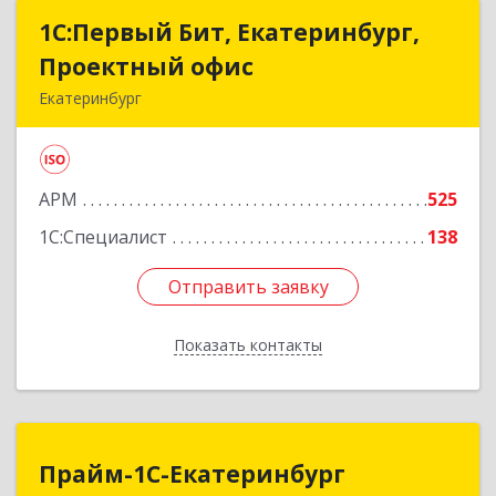
1С:Первый Бит, Екатеринбург,
1С:Первый Бит, Екатеринбург,
Проектный офис
Проектный офис
Екатеринбург
620014, Свердловская обл, Екатеринбург г,
Малышева ул, корпус 29, оф.510
АРМ
525
Подробнее
1С:Специалист
138
Отправить заявку
Отправить заявку
Показать контакты
Назад
Прайм-1С-Екатеринбург
Прайм-1С-Екатеринбург