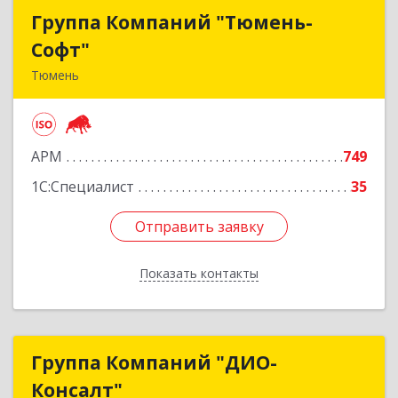
Группа Компаний "Тюмень-
Группа Компаний "Тюмень-
Софт"
Софт"
Тюмень
625048, Тюменская обл, Тюмень г, Салтыкова-
Щедрина ул, дом № 44/4
АРМ
749
Подробнее
1С:Специалист
35
Отправить заявку
Отправить заявку
Показать контакты
Назад
Группа Компаний "ДИО-
Группа Компаний "ДИО-
Консалт"
Консалт"