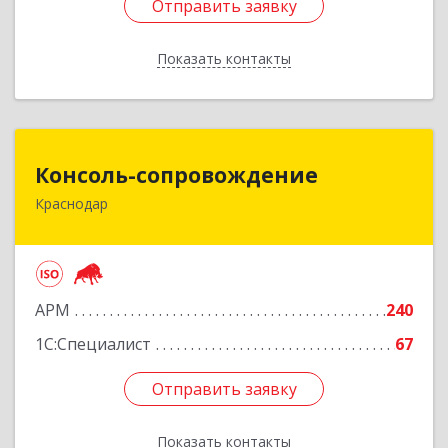
Отправить заявку
Отправить заявку
Показать контакты
Назад
Консоль-сопровождение
Консоль-сопровождение
Краснодар
350051, Краснодарский край, Краснодар г,
Дзержинского ул, дом № 38/1
Подробнее
АРМ
240
1С:Специалист
67
Отправить заявку
Отправить заявку
Показать контакты
Назад