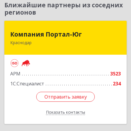
Ближайшие партнеры из соседних
регионов
Компания Портал-Юг
Компания Портал-Юг
Краснодар
350020, Краснодарский край, Краснодар г,
Одесская ул, дом № 48, оф.2,3,6
Подробнее
АРМ
3523
1С:Специалист
234
Отправить заявку
Отправить заявку
Показать контакты
Назад