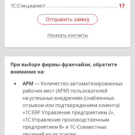
1С:Специалист
17
Отправить заявку
Отправить заявку
Показать контакты
Назад
При выборе фирмы-франчайзи, обратите
внимание на:
АРМ
— Количество автоматизированных
рабочих мест (АРМ) пользователей
на успешных внедрениях (снабженных
отзывом или подтверждением клиента)
«1С:ERP Управление предприятием 2»,
«1С:Управление производственным
предприятием 8» и 1С-Совместных
решений на их основе.