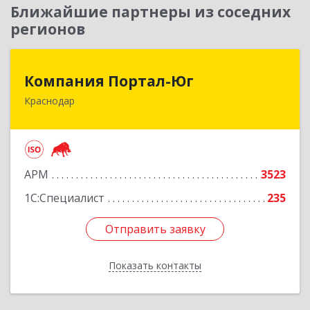
Ближайшие партнеры из соседних
регионов
Компания Портал-Юг
Компания Портал-Юг
Краснодар
350020, Краснодарский край, Краснодар г,
Одесская ул, дом № 48, оф.2,3,6
Подробнее
АРМ
3523
1С:Специалист
235
Отправить заявку
Отправить заявку
Показать контакты
Назад