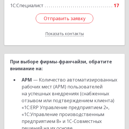
1С:Специалист
17
Отправить заявку
Отправить заявку
Показать контакты
Назад
При выборе фирмы-франчайзи, обратите
внимание на:
АРМ
— Количество автоматизированных
рабочих мест (АРМ) пользователей
на успешных внедрениях (снабженных
отзывом или подтверждением клиента)
«1С:ERP Управление предприятием 2»,
«1С:Управление производственным
предприятием 8» и 1С-Совместных
решений на их основе.