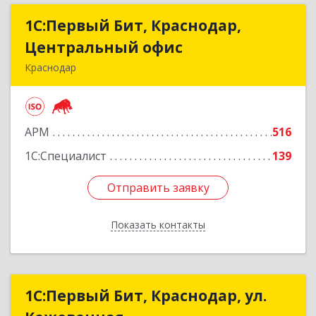
1С:Первый Бит, Краснодар,
1С:Первый Бит, Краснодар,
Центральный офис
Центральный офис
Краснодар
350051, Краснодарский край, Краснодар г,
Монтажников ул, дом № 1/4, пом.3-12,14
АРМ
516
Подробнее
1С:Специалист
139
Отправить заявку
Отправить заявку
Показать контакты
Назад
1С:Первый Бит, Краснодар, ул.
1С:Первый Бит, Краснодар, ул.