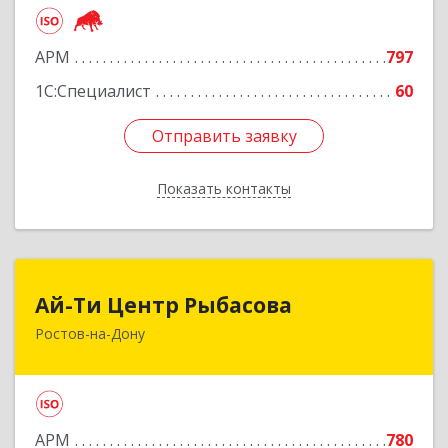
Подробнее
АРМ
797
1С:Специалист
60
Отправить заявку
Отправить заявку
Показать контакты
Назад
Ай-Ти Центр Рыбасова
Ай-Ти Центр Рыбасова
Ростов-на-Дону
344037, Ростовская обл, Ростов-на-Дону г, 14-я
линия ул, дом № 88, оф.502
Подробнее
АРМ
780