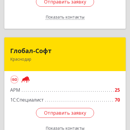
Отправить заявку
Отправить заявку
Показать контакты
Назад
Глобал-Софт
Глобал-Софт
Краснодар
350018, Краснодарский край, Краснодар г,
Сормовская ул, дом № 7
Подробнее
АРМ
25
1С:Специалист
70
Отправить заявку
Отправить заявку
Показать контакты
Назад