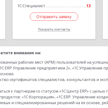
1
1С:Специалист
13
Отправить заявку
Отправить заявку
Показать контакты
Назад
атите внимание на:
ованных рабочих мест (АРМ) пользователей на успешн
1С:ERP Управление предприятием 2», «1С:Управление 
основе.
тво сертификатов специалистов, консультантов и экс
ться к партнерам со статусом «1С:Центр ERP» с целью 
одуктов: «1С:Корпорация», «1С:ERP. Управление холди
слевых и специализированных решений на их основе, р