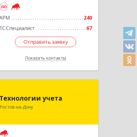
Подробнее
АРМ
240
1С:Специалист
67
Отправить заявку
Отправить заявку
Показать контакты
Назад
Технологии учета
Технологии учета
344064, Ростовская обл, Ростов-на-
Ростов-на-Дону
Дону г, Вавилова ул, дом № 68, оф.309
Подробнее