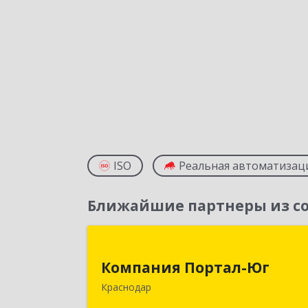
ISO
Реальная автоматизац
Ближайшие партнеры из со
Компания Портал-Ю
Компания Портал-Юг
350020, Краснодарский край
Краснодар
Краснодар г, Одесская ул, дом № 48