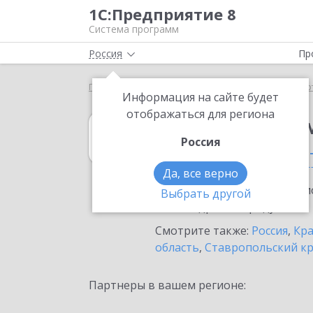
1С:Предприятие 8
Система программ
Россия
Пр
Главная
1С:Налоговый мониторинг
Выбор пар
Информация на сайте будет
отображаться для региона
1С:Налоговый 
Россия
в Приморско-Ах
Да, все верно
Ознакомьтесь с информацио
Выбрать другой
или внедрение продукта.
Смотрите также:
Россия
,
Кра
область
,
Ставропольский к
Партнеры в вашем регионе: