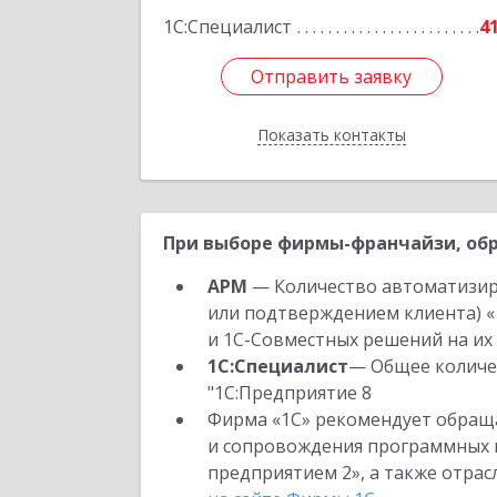
1С:Специалист
4
Отправить заявку
Отправить заявку
Показать контакты
Назад
При выборе фирмы-франчайзи, обр
АРМ
— Количество автоматизир
или подтверждением клиента) «
и 1С-Совместных решений на их 
1С:Специалист
— Общее количес
"1С:Предприятие 8
Фирма «1С» рекомендует обраща
и сопровождения программных пр
предприятием 2», а также отра