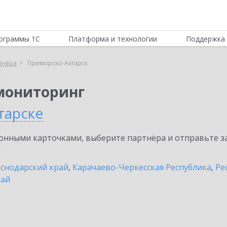
ограммы 1С
Платформа и технологии
Поддержка 
тнёра
Приморско-Ахтарск
мониторинг
тарске
нными карточками, выберите партнёра и отправьте за
снодарский край
,
Карачаево-Черкесская Республика
,
Ре
рай