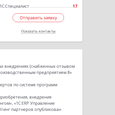
1С:Специалист
17
Отправить заявку
Отправить заявку
Показать контакты
Назад
ых внедрениях (снабженных отзывом
производственным предприятием 8»
пертов по системе программ
приобретения, внедрения
нгом», «1С:ERP Управление
ейтинг партнеров опубликован