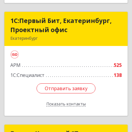
1С:Первый Бит, Екатеринбург,
1С:Первый Бит, Екатеринбург,
Проектный офис
Проектный офис
Екатеринбург
620014, Свердловская обл, Екатеринбург г,
Малышева ул, корпус 29, оф.510
АРМ
525
Подробнее
1С:Специалист
138
Отправить заявку
Отправить заявку
Показать контакты
Назад