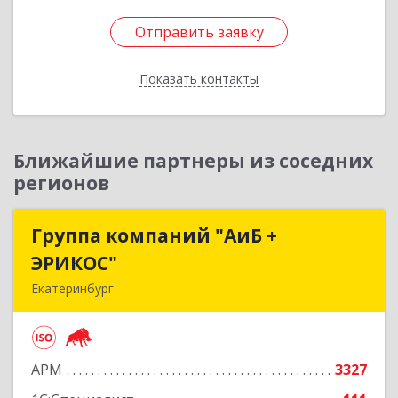
Отправить заявку
Отправить заявку
Показать контакты
Назад
Ближайшие партнеры из соседних
регионов
Группа компаний "АиБ +
Группа компаний "АиБ +
ЭРИКОС"
ЭРИКОС"
Екатеринбург
620075, Свердловская обл, Екатеринбург г,
Луначарского ул, дом № 81, оф.1008
АРМ
3327
Подробнее