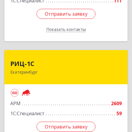
1С:Специалист
111
Отправить заявку
Отправить заявку
Показать контакты
Назад
РИЦ-1С
РИЦ-1С
Екатеринбург
620102, Свердловская обл, Екатеринбург г,
Фурманова ул, дом № 124
Подробнее
АРМ
2609
1С:Специалист
59
Отправить заявку
Отправить заявку