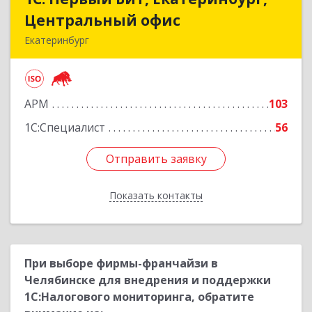
Центральный офис
Центральный офис
Екатеринбург
620014, Свердловская обл, Екатеринбург г.о.,
Екатеринбург г, Малышева ул, строение 29,
оф.407
АРМ
103
Подробнее
1С:Специалист
56
Отправить заявку
Отправить заявку
Показать контакты
Назад
При выборе фирмы-франчайзи в
Челябинске для внедрения и поддержки
1С:Налогового мониторинга, обратите