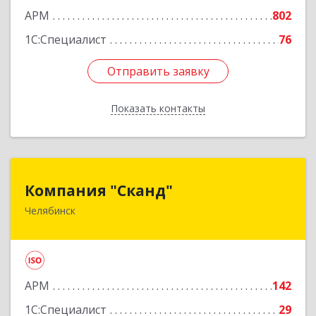
Подробнее
АРМ
802
1С:Специалист
76
Отправить заявку
Отправить заявку
Показать контакты
Назад
Компания "Сканд"
Компания "Сканд"
Челябинск
454091, Челябинская обл, Челябинск г,
Революции пл, дом № 7, оф.1.16
Подробнее
АРМ
142
1С:Специалист
29