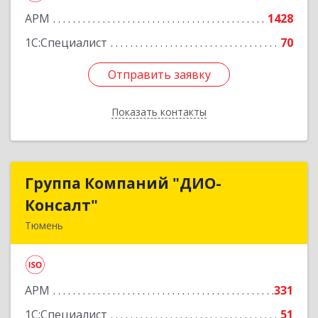
АРМ
1428
1С:Специалист
70
Отправить заявку
Отправить заявку
Показать контакты
Назад
Группа Компаний "ДИО-
Группа Компаний "ДИО-
Консалт"
Консалт"
Тюмень
625048, Тюменская обл, Тюмень г, Салтыкова-
Щедрина ул, дом № 58, корпус 1
АРМ
331
Подробнее
1С:Специалист
51