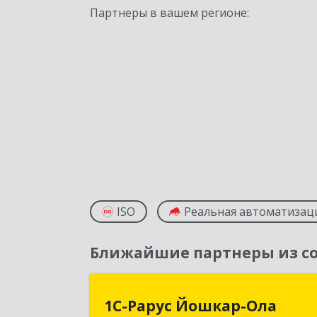
Партнеры в вашем регионе:
ISO
Реальная автоматизац
Ближайшие партнеры из со
1С-Рарус Йошкар-Ол
1С-Рарус Йошкар-Ола