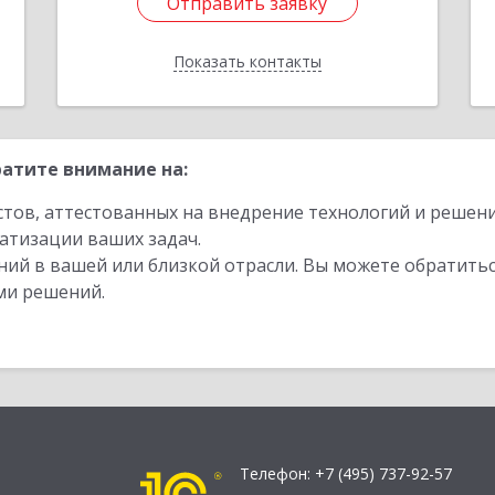
Отправить заявку
Отправить заявку
Показать контакты
Назад
атите внимание на:
стов, аттестованных на внедрение технологий и решен
атизации ваших задач.
ий в вашей или близкой отрасли. Вы можете обратитьс
ми решений.
Телефон:
+7 (495) 737-92-57