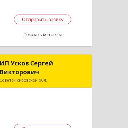
Подробнее
Отправить заявку
Отправить заявку
Показать контакты
Назад
ИП Усков Сергей
ИП Усков Сергей
Викторович
Викторович
Советск Кировской обл.
613340, Кировская обл, Советск г,
Дружбы ул, дом № 29
Подробнее