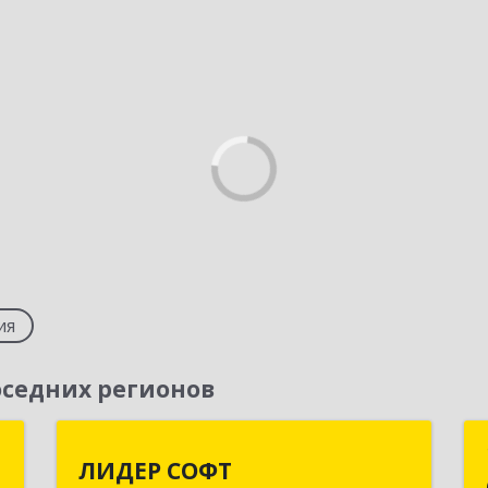
ия
седних регионов
а
ЛИДЕР СОФТ
ЛИДЕР СОФТ