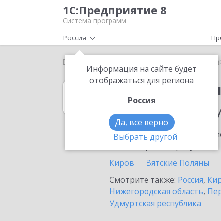
1С:Предприятие 8
Система программ
Россия
Пр
Главная
1С:Бухгалтерия КОРП МСФО
Выбор па
Информация на сайте будет
отображаться для региона
1С:Бухгалтери
Россия
в населенном п
Да, все верно
Ознакомьтесь с информацио
Выбрать другой
или внедрение продукта.
Киров
Вятские Поляны
Смотрите также:
Россия
,
Кир
Нижегородская область
,
Пер
Удмуртская республика