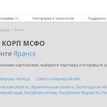
ограммы 1С
Платформа и технологии
Поддержка 
ртнёра
Яранск
я КОРП МСФО
унте
Яранск
нными карточками, выберите партнёра и отправьте за
Кирово-Чепецк
Советск Кировской обл.
овская область
,
Архангельская область
,
Вологодская об
мский край
,
Республика Коми
,
Республика Марий Эл
,
Ре