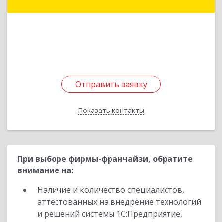
дом № 89, корпус А, оф.24
Подробнее
Отправить заявку
Отправить заявку
Показать контакты
Назад
При выборе фирмы-франчайзи, обратите
внимание на:
Наличие и количество специалистов,
аттестованных на внедрение технологий
и решений системы 1С:Предприятие,