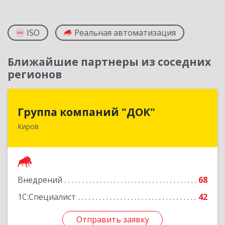
ISO
Реальная автоматизация
Ближайшие партнеры из соседних
регионов
Группа компаний "ДОК"
Группа компаний "ДОК"
Киров
610017, Кировская обл, Киров г, Горького ул,
дом № 17
Подробнее
Внедрений
68
1С:Специалист
42
Отправить заявку
Отправить заявку