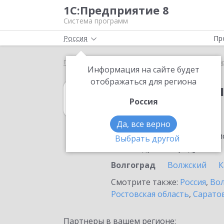
1С:Предприятие 8
Система программ
Россия
Пр
Главная
1С:Бухгалтерия КОРП МСФО
Выбор па
Информация на сайте будет
отображаться для региона
1С:Бухгалтери
Россия
в Волгограде
Да, все верно
Ознакомьтесь с информацио
Выбрать другой
или внедрение продукта.
Волгоград
Волжский
К
Смотрите также:
Россия
,
Вол
Ростовская область
,
Саратов
Партнеры в вашем регионе: