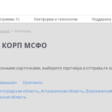
ограммы 1С
Платформа и технологии
Поддержка 
ртнёра
Волгоград
я КОРП МСФО
нными карточками, выберите партнёра и отправьте за
амышин
Урюпинск
гоградская область
,
Астраханская область
,
Воронежская
ская область