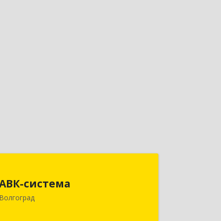
АВК-система
АВК-система
400131, Волгоградская обл, Волгоград
Волгоград
г, Коммунистическая ул, дом № 21