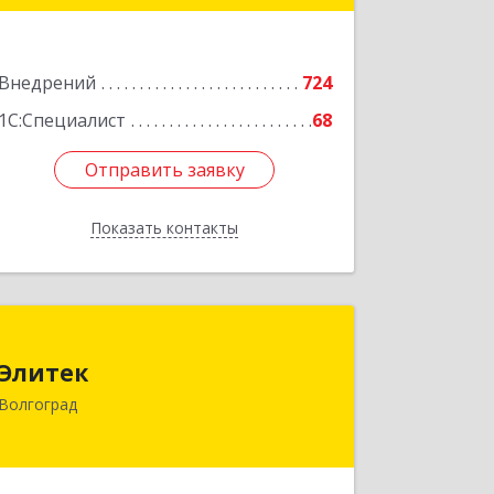
Подробнее
Внедрений
724
1С:Специалист
68
Отправить заявку
Отправить заявку
Показать контакты
Назад
Элитек
Элитек
400119, Волгоградская обл, Волгоград
Волгоград
г, Аджарская ул, дом № 16
Подробнее