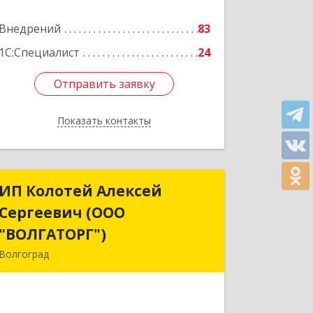
Внедрений
83
1С:Специалист
24
Отправить заявку
Отправить заявку
Показать контакты
Назад
ИП Колотей Алексей
ИП Колотей Алексей
Сергеевич (ООО
Сергеевич (ООО
"ВОЛГАТОРГ")
"ВОЛГАТОРГ")
Волгоград
400074, Волгоградская обл, Волгоград
г, Баррикадная ул, дом № 1, корпус д,
кв.2-17