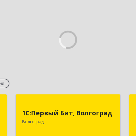
ия
т
1С:Первый Бит, Волгоград
1С:Первый Бит, Волгоград
д
400005, Волгоградская обл, Волгоград
Волгоград
А
г, 7-й Гвардейской ул, дом № 12