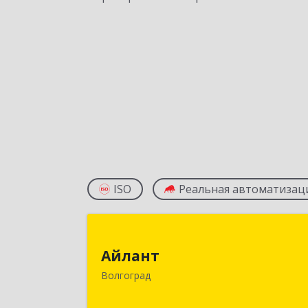
ISO
Реальная автоматизац
Айлан
Айлант
400001, Волгоградская обл, Волгогра
Волгоград
г, им Канунникова ул, дом № 11