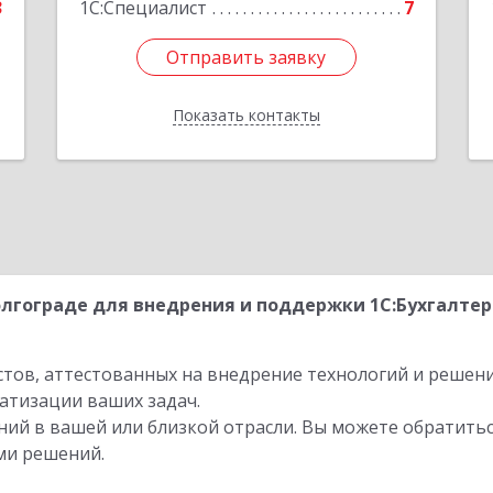
3
1С:Специалист
7
Отправить заявку
Отправить заявку
Показать контакты
Назад
лгограде для внедрения и поддержки 1С:Бухгалте
стов, аттестованных на внедрение технологий и решен
атизации ваших задач.
ий в вашей или близкой отрасли. Вы можете обратитьс
ми решений.