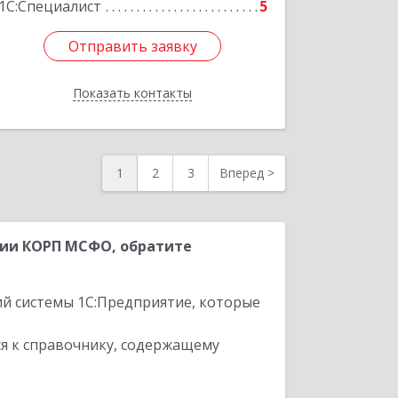
1С:Специалист
5
Отправить заявку
Отправить заявку
Показать контакты
Назад
1
2
3
Вперед
>
рии КОРП МСФО, обратите
ий системы 1С:Предприятие, которые
я к справочнику, содержащему