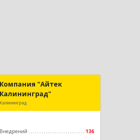
Компания "Айтек
Компания "Айтек
Калининград"
Калининград"
Калининград
236016, Калининградская обл,
Калининград г, Стекольная ул, дом №
39
Внедрений
136
Подробнее