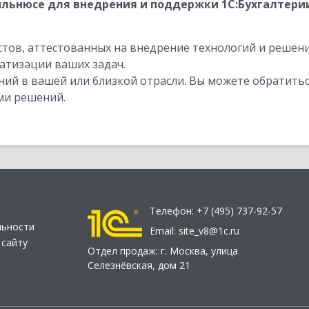
льнюсе для внедрения и поддержки 1С:Бухгалтери
стов, аттестованных на внедрение технологий и решен
атизации ваших задач.
ий в вашей или близкой отрасли. Вы можете обратитьс
ми решений.
Телефон:
+7 (495) 737-92-57
льности
Email:
site_v8@1c.ru
 сайту
Отдел продаж:
г. Москва
,
улица
Селезнёвская, дом 21