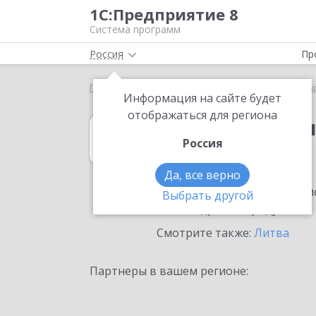
1С:Предприятие 8
Система программ
Россия
Пр
Главная
1С:Бухгалтерия КОРП МСФО
Выбор па
Информация на сайте будет
отображаться для региона
1С:Бухгалтери
Россия
в Вильнюсе
Да, все верно
Ознакомьтесь с информацио
Выбрать другой
или внедрение продукта.
Смотрите также:
Литва
Партнеры в вашем регионе: