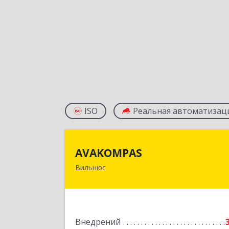
ISO
Реальная автоматизац
AVAKOMPA
AVAKOMPAS
Вильнюс
Литва, LT-08236, г. Вильнюс, ул
J.Galvydzio , д.
Подробне
Внедрений