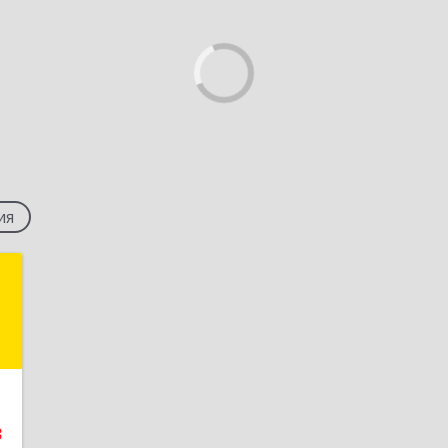
ия
S
.
5
е
3