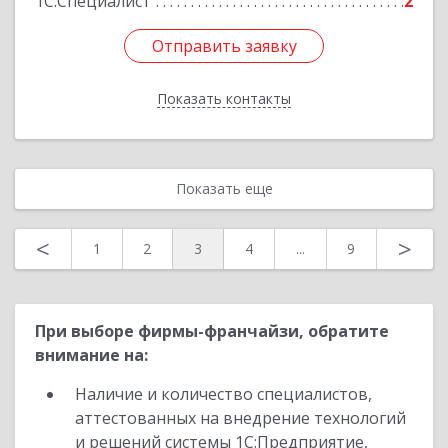
1С:Специалист
2
Отправить заявку
Отправить заявку
Показать контакты
Назад
Показать еще
<
>
1
2
3
4
...
9
При выборе фирмы-франчайзи, обратите
внимание на:
Наличие и количество специалистов,
аттестованных на внедрение технологий
и решений системы 1С:Предприятие,