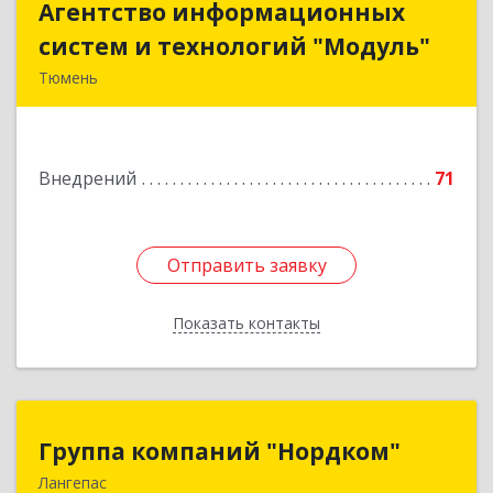
Агентство информационных
Агентство информационных
систем и технологий "Модуль"
систем и технологий "Модуль"
Тюмень
625043, Тюменская обл, Тюмень г, Щербакова
ул, дом № 119, корпус 7, кв.13
Внедрений
71
Подробнее
Отправить заявку
Отправить заявку
Показать контакты
Назад
Группа компаний "Нордком"
Группа компаний "Нордком"
Лангепас
628672, Тюменская обл, Лангепас г., Солнечная