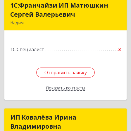
1С:Франчайзи ИП Матюшкин
1С:Франчайзи ИП Матюшкин
Сергей Валерьевич
Сергей Валерьевич
Надым
629730, Ямало-Ненецкий АО, Надым г, ул.
Зверева, дом № 47, кв.28
1С:Специалист
3
Подробнее
Отправить заявку
Отправить заявку
Показать контакты
Назад
ИП Ковалёва Ирина
ИП Ковалёва Ирина
Владимировна
Владимировна