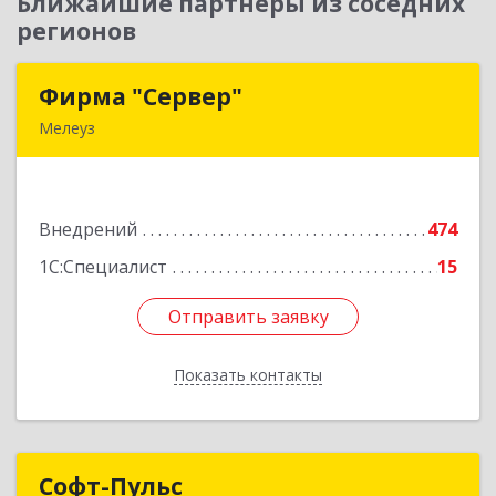
Ближайшие партнеры из соседних
регионов
Фирма "Сервер"
Фирма "Сервер"
Мелеуз
453852, Башкортостан Респ, Мелеузовский р-н,
Мелеуз г, 32-й мкр, дом № 36
Внедрений
474
Подробнее
1С:Специалист
15
Отправить заявку
Отправить заявку
Показать контакты
Назад
Софт-Пульс
Софт-Пульс