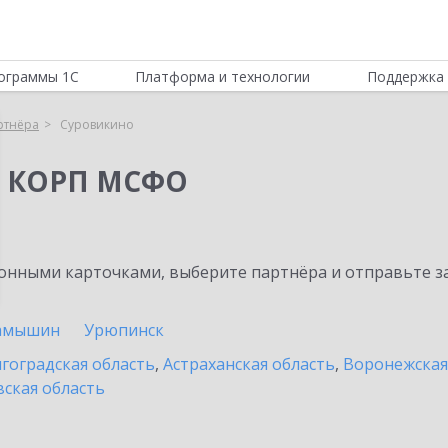
ограммы 1С
Платформа и технологии
Поддержка 
ртнёра
Суровикино
я КОРП МСФО
нными карточками, выберите партнёра и отправьте за
амышин
Урюпинск
гоградская область
,
Астраханская область
,
Воронежская
ская область