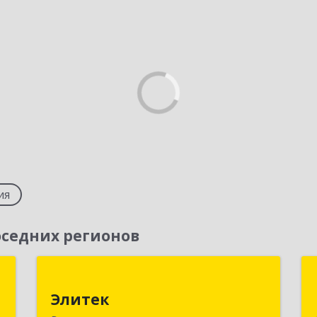
ия
седних регионов
"
Элитек
Элитек
д
400119, Волгоградская обл, Волгоград