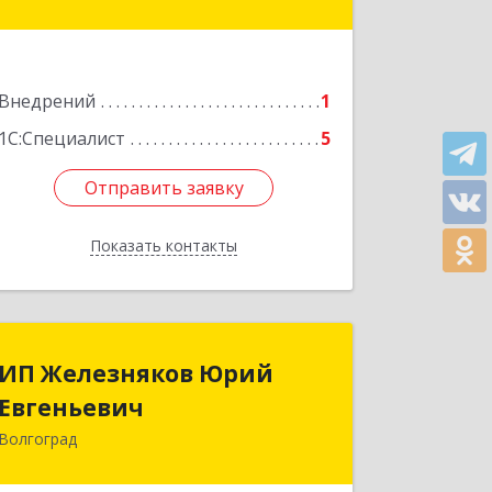
Подробнее
Внедрений
1
1С:Специалист
5
Отправить заявку
Отправить заявку
Показать контакты
Назад
ИП Железняков Юрий
ИП Железняков Юрий
Евгеньевич
Евгеньевич
Волгоград
400079, Волгоградская обл, городской
округ город-герой Волгоград,