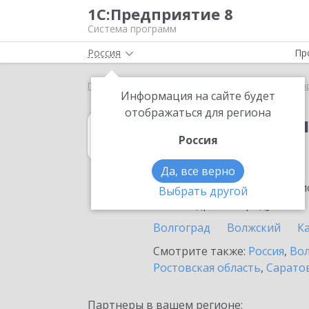
1С:Предприятие 8
Система программ
Россия
Пр
Главная
1С:Бухгалтерия КОРП МСФО
Выбор па
Информация на сайте будет
отображаться для региона
1С:Бухгалтери
Россия
в Суровикино
Да, все верно
Ознакомьтесь с информацио
Выбрать другой
или внедрение продукта.
Волгоград
Волжский
К
Смотрите также:
Россия
,
Вол
Ростовская область
,
Саратов
Партнеры в вашем регионе: