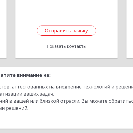
1
Отправить заявку
Отправить заявку
Показать контакты
Назад
атите внимание на:
стов, аттестованных на внедрение технологий и решен
атизации ваших задач.
ий в вашей или близкой отрасли. Вы можете обратитьс
ми решений.