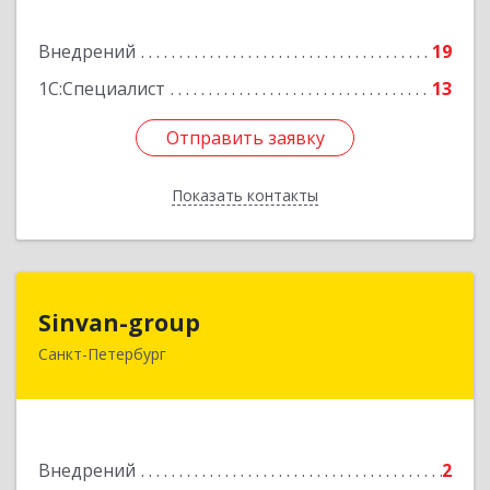
Подробнее
Внедрений
19
1С:Специалист
13
Отправить заявку
Отправить заявку
Показать контакты
Назад
Sinvan-group
Sinvan-group
Санкт-Петербург
197374, Санкт-Петербург г, Беговая ул, дом № 3,
оф.6
Подробнее
Внедрений
2