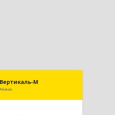
Вертикаль-М
Вертикаль-М
Абакан
655017, Хакасия Респ, Абакан г,
Чертыгашева ул, дом № 124, кв.97Н
Подробнее