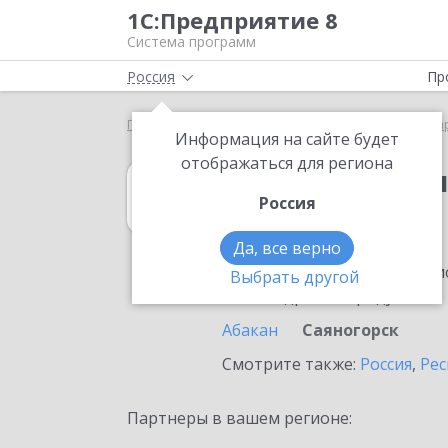
1С:Предприятие 8
Система программ
Россия
Пр
Главная
1С:Бухгалтерия КОРП МСФО
Выбор па
Информация на сайте будет
отображаться для региона
1С:Бухгалтери
Россия
в Саяногорске
Да, все верно
Ознакомьтесь с информацио
Выбрать другой
или внедрение продукта.
Абакан
Саяногорск
Смотрите также:
Россия
,
Рес
Партнеры в вашем регионе: