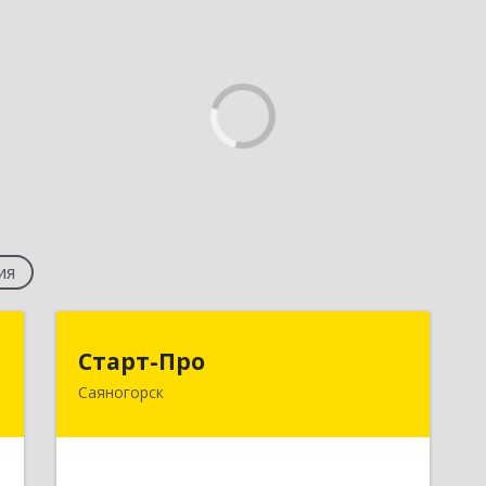
ия
м
Старт-Про
Старт-Про
Саяногорск
,
655619, Хакасия Респ, Саяногорск г,
2
Черемушки рп, дом № 12, кв.96
е
Подробнее