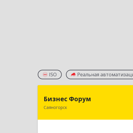
ISO
Реальная автоматизац
Бизнес Фору
Бизнес Форум
Саяногорск
655603, Хакасия Респ, Саяногорск г
Советский мкр, дом № 2, кв.26
Подробне