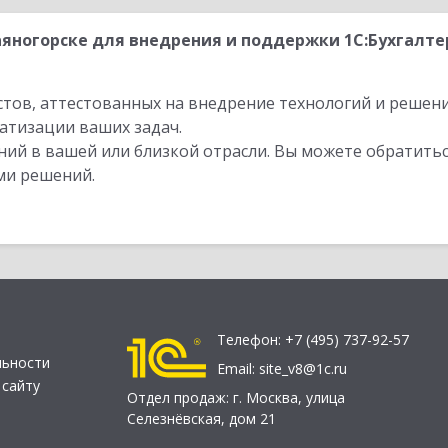
яногорске для внедрения и поддержки 1С:Бухгалт
стов, аттестованных на внедрение технологий и решен
атизации ваших задач.
ий в вашей или близкой отрасли. Вы можете обратитьс
ми решений.
Телефон:
+7 (495) 737-92-57
льности
Email:
site_v8@1c.ru
 сайту
Отдел продаж:
г. Москва
,
улица
Селезнёвская, дом 21