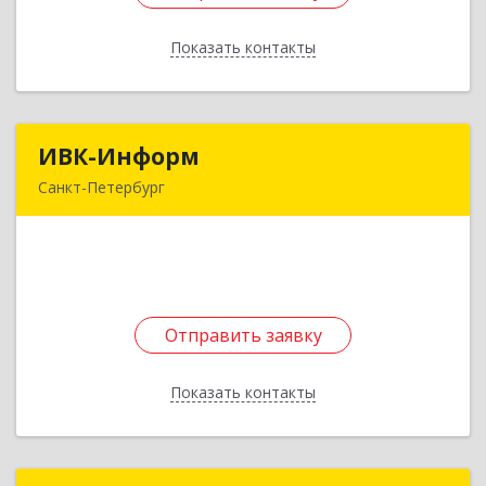
Показать контакты
Назад
ИВК-Информ
ИВК-Информ
Санкт-Петербург
196128, Санкт-Петербург г, вн.тер.г.
муниципальный округ Московская застава,
Благодатная ул, дом № 2, литера А, пом.409
Подробнее
Отправить заявку
Отправить заявку
Показать контакты
Назад