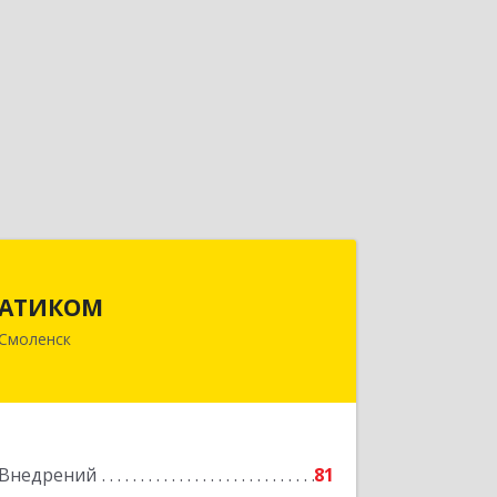
АТИКОМ
АТИКОМ
214019, Смоленская обл, г.о. город
Смоленск
Смоленск, Смоленск г, Брянская 1-я ул,
дом № 2А, пом.4
Подробнее
Внедрений
81