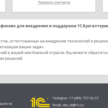
Показать контакты
Назад
фоново для внедрения и поддержки 1С:Бухгалтери
стов, аттестованных на внедрение технологий и решен
атизации ваших задач.
ий в вашей или близкой отрасли. Вы можете обратитьс
ми решений.
Телефон:
+7 (495) 737-92-57
льности
Email:
site_v8@1c.ru