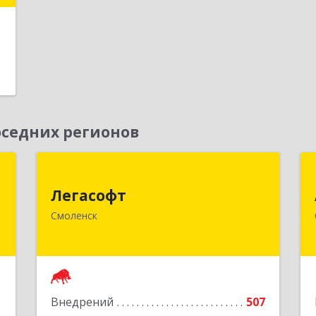
е
седних регионов
я
Легасофт
Легасофт
,
214018, Смоленская обл, Смоленск г,
Смоленск
0
Ново-Рославльская ул, дом № 13
е
Подробнее
1
Внедрений
507