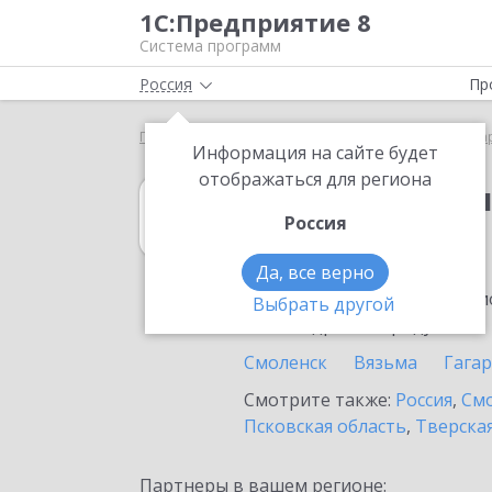
1С:Предприятие 8
Система программ
Россия
Пр
Главная
1С:Бухгалтерия КОРП МСФО
Выбор па
Информация на сайте будет
отображаться для региона
1С:Бухгалтери
Россия
в Сафоново
Да, все верно
Ознакомьтесь с информацио
Выбрать другой
или внедрение продукта.
Смоленск
Вязьма
Гага
Смотрите также:
Россия
,
Смо
Псковская область
,
Тверская
Партнеры в вашем регионе: