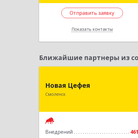
Подробне
Отправить заявку
Отправить заявку
Показать контакты
Назад
Ближайшие партнеры из со
Новая Цефе
Новая Цефея
214018, Смоленская обл, Смоленск г
Смоленск
Раевского ул, дом № 1
Подробне
Внедрений
46