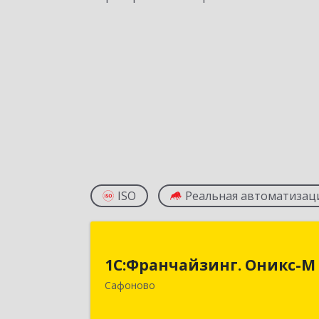
ISO
Реальная автоматизац
1С:Франчайзинг. Оникс-
1С:Франчайзинг. Оникс-М
215500, Смоленская обл, Сафоновски
Сафоново
р-н, Сафоново г, Революционная ул
дом № 9