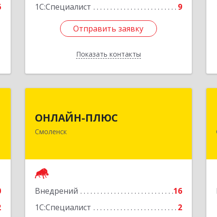
6
1С:Специалист
9
Отправить заявку
Отправить заявку
Показать контакты
Назад
я
ОНЛАЙН-ПЛЮС
ОНЛАЙН-ПЛЮС
,
214000, Смоленская обл, Смоленск г,
Смоленск
,
Гагарина пр-кт, дом № 5а, оф.306
7
Подробнее
е
0
Внедрений
16
2
1С:Специалист
2