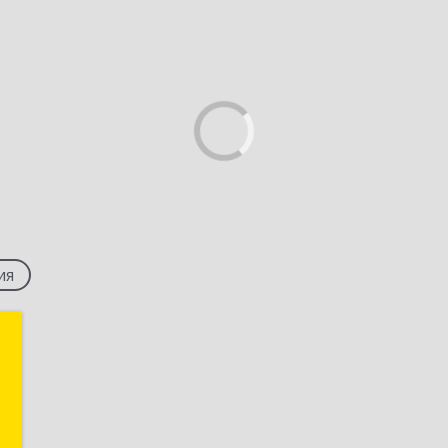
ия
М
й
,
а