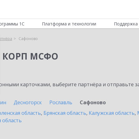
ограммы 1С
Платформа и технологии
Поддержка 
ртнёра
Сафоново
я КОРП МСФО
нными карточками, выберите партнёра и отправьте за
рин
Десногорск
Рославль
Сафоново
ленская область
,
Брянская область
,
Калужская область
,
 область