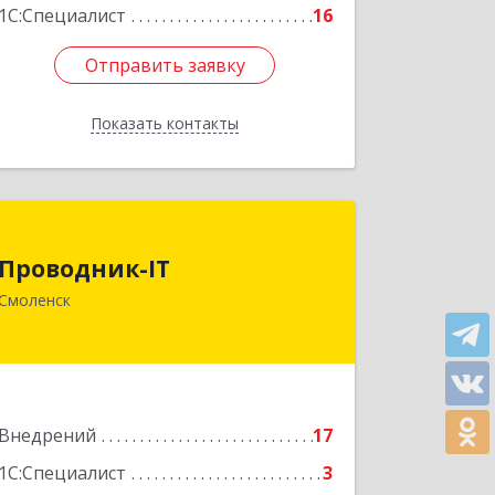
1С:Специалист
16
Отправить заявку
Отправить заявку
Показать контакты
Назад
Проводник-IT
Проводник-IT
214031, Смоленская обл, Смоленск г,
Смоленск
Брылевка ул, дом № 20, кв.262
Подробнее
Внедрений
17
1С:Специалист
3