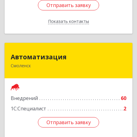
Отправить заявку
Отправить заявку
Показать контакты
Назад
Автоматизация
Автоматизация
Смоленск
214019, Смоленская обл, Смоленск г, Марии
Октябрьской ул, дом № 16, оф.107
Подробнее
Внедрений
60
1С:Специалист
2
Отправить заявку
Отправить заявку