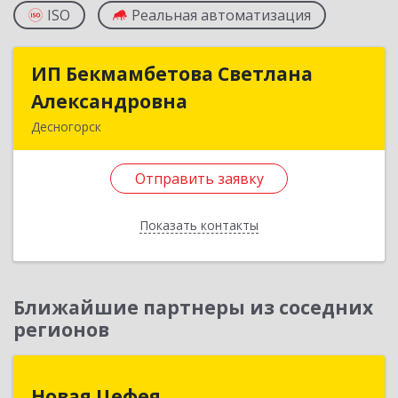
ISO
Реальная автоматизация
ИП Бекмамбетова Светлана
ИП Бекмамбетова Светлана
Александровна
Александровна
Десногорск
216400, Смоленская обл, Десногорск г, 4-й мкр,
дом № 7, кв.11
Отправить заявку
Подробнее
Показать контакты
Отправить заявку
Назад
Ближайшие партнеры из соседних
регионов
Новая Цефея
Новая Цефея