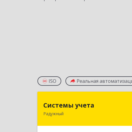
ISO
Реальная автоматизац
Системы учет
Системы учета
Радужный
628462, Ханты-Мансийски
Автономный округ - Югра АО
Радужный г, 3-й мкр, дом № 