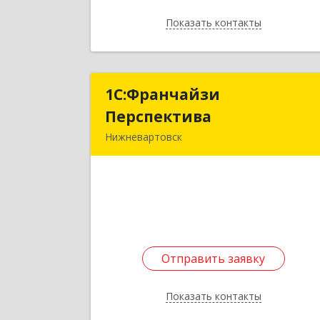
Показать контакты
Назад
1С:Франчайзи
1С:Франчайз
Перспектива
Перспектив
Нижневартовск
628611, Ханты-Мансийски
Автономный округ - Югра АО
Нижневартовск г, Мира ул, дом № 38
оф.100
Подробне
Отправить заявку
Отправить заявку
Показать контакты
Назад