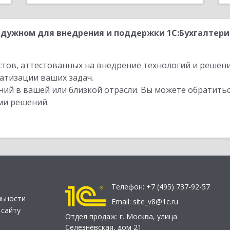
адужном для внедрения и поддержки 1С:Бухгалтер
стов, аттестованных на внедрение технологий и решен
атизации ваших задач.
ий в вашей или близкой отрасли. Вы можете обратитьс
ми решений.
Телефон:
+7 (495) 737-92-57
льности
Email:
site_v8@1c.ru
 сайту
Отдел продаж:
г. Москва
,
улица
Селезнёвская, дом 21