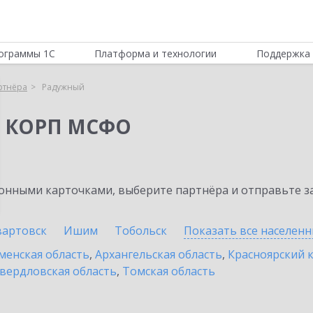
ограммы 1С
Платформа и технологии
Поддержка 
ртнёра
Радужный
я КОРП МСФО
нными карточками, выберите партнёра и отправьте за
артовск
Ишим
Тобольск
Показать все населен
енская область
,
Архангельская область
,
Красноярский 
вердловская область
,
Томская область