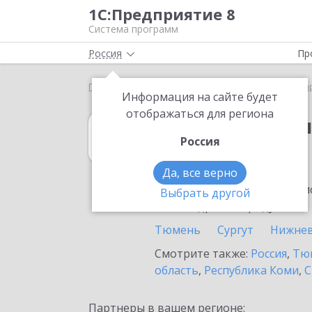
1С:Предприятие 8
Система программ
Россия
Пр
Главная
1С:Бухгалтерия КОРП МСФО
Выбор па
Информация на сайте будет
отображаться для региона
1С:Бухгалтери
Россия
в Радужном
Да, все верно
Ознакомьтесь с информацио
Выбрать другой
или внедрение продукта.
Тюмень
Сургут
Нижнев
Смотрите также:
Россия
,
Тюм
область
,
Республика Коми
,
С
Партнеры в вашем регионе: