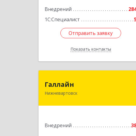
Нижневартовск г, Северная ул, дом 
Внедрений
54А, строение 1, оф.112, 20
28
1С:Специалист
Подробне
Отправить заявку
Отправить заявку
Показать контакты
Назад
Галлай
Галлайн
Нижневартовск
628600, Ханты-Мансийски
Автономный округ - Югра АО
Нижневартовск г, Кузоваткина ул
дом № 1
Внедрений
3
Подробне