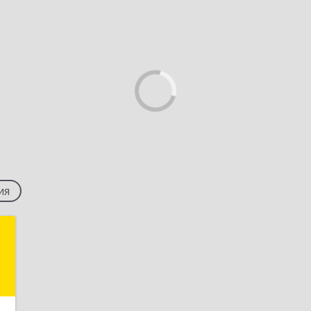
ия
а
й
,
1