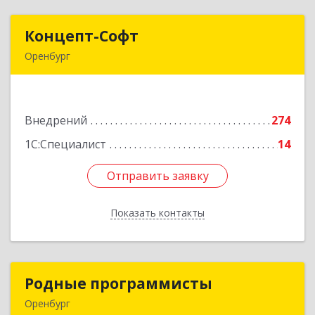
Концепт-Софт
Концепт-Софт
Оренбург
460044, Оренбургская обл, Оренбург г,
Конституции СССР ул, дом № 5
Внедрений
274
Подробнее
1С:Специалист
14
Отправить заявку
Отправить заявку
Показать контакты
Назад
Родные программисты
Родные программисты
Оренбург