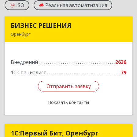
ISO
Реальная автоматизация
БИЗНЕС РЕШЕНИЯ
БИЗНЕС РЕШЕНИЯ
Оренбург
460000, Оренбургская обл, Оренбург г,
Матросский пер, дом № 2, ком.209
Внедрений
2636
Подробнее
1С:Специалист
79
Отправить заявку
Отправить заявку
Показать контакты
Назад
1С:Первый Бит, Оренбург
1С:Первый Бит, Оренбург