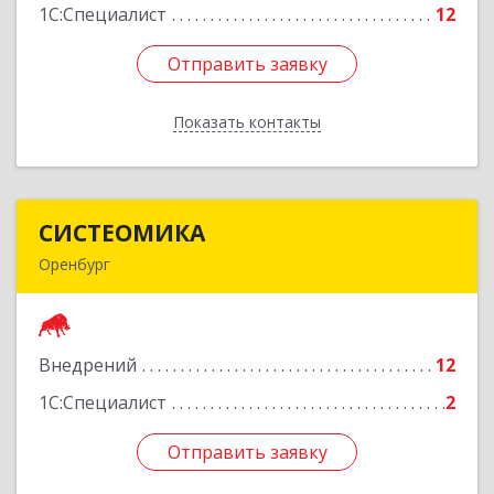
1С:Специалист
12
Отправить заявку
Отправить заявку
Показать контакты
Назад
СИСТЕОМИКА
СИСТЕОМИКА
Оренбург
460040, Оренбургская обл, Оренбург г, 17-я
линия ул, дом № 57
Внедрений
12
Подробнее
1С:Специалист
2
Отправить заявку
Отправить заявку