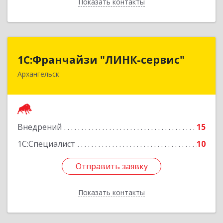
Показать контакты
Назад
1С:Франчайзи "ЛИНК-сервис"
1С:Франчайзи "ЛИНК-сервис"
Архангельск
163000, Архангельская обл, Архангельск г,
Ленина пл., дом № 4, оф.1810 (18 этаж)
Подробнее
Внедрений
15
1С:Специалист
10
Отправить заявку
Отправить заявку
Показать контакты
Назад