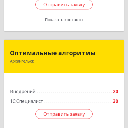
Отправить заявку
Отправить заявку
Показать контакты
Назад
Оптимальные алгоритмы
Оптимальные алгоритмы
Архангельск
163000, Архангельская обл, г.о. город
Архангельск, Архангельск г, Поморская ул, дом
№ 5, оф.307
Подробнее
Внедрений
20
1С:Специалист
30
Отправить заявку
Отправить заявку