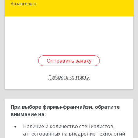
Архангельск
164570, Архангельская обл, Виноградовский р-
н, Березник рп, Школьный пер, дом № 3, кв.1
Подробнее
Отправить заявку
Отправить заявку
Показать контакты
Назад
При выборе фирмы-франчайзи, обратите
внимание на:
Наличие и количество специалистов,
аттестованных на внедрение технологий