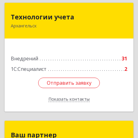
Технологии учета
Технологии учета
Архангельск
163000, Архангельская обл, Архангельск г,
Поморская ул, дом № 2, оф.415
Подробнее
Внедрений
31
1С:Специалист
2
Отправить заявку
Отправить заявку
Показать контакты
Назад
Ваш партнер
Ваш партнер