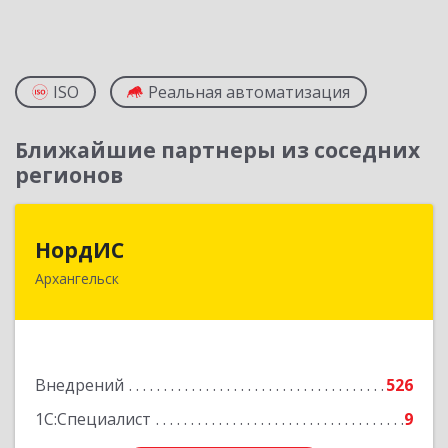
ISO
Реальная автоматизация
Ближайшие партнеры из соседних
регионов
НордИС
НордИС
Архангельск
163071, Архангельская обл, Архангельск г,
Гайдара ул, дом № 55, оф.18
Подробнее
Внедрений
526
1С:Специалист
9