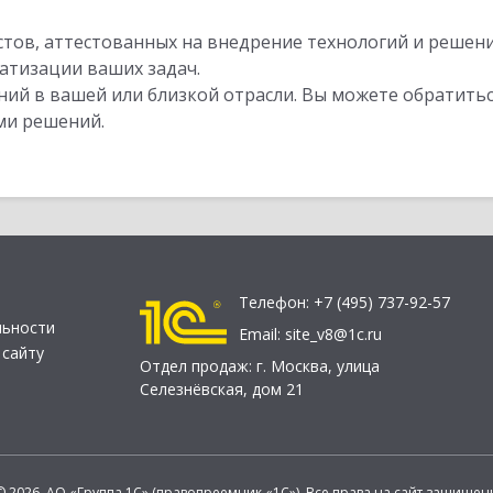
стов, аттестованных на внедрение технологий и решен
атизации ваших задач.
ий в вашей или близкой отрасли. Вы можете обратитьс
ми решений.
Телефон:
+7 (495) 737-92-57
льности
Email:
site_v8@1c.ru
 сайту
Отдел продаж:
г. Москва
,
улица
Селезнёвская, дом 21
© 2026 АО «Группа 1С» (правопреемник «1С»). Все права на сайт защищен