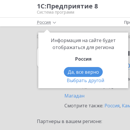
1С:Предприятие 8
Система программ
Россия
Пр
Главная
1С:Бухгалтерия КОРП МСФО
Выбор па
Информация на сайте будет
отображаться для региона
1С:Бухгалтери
Россия
в Магаданской 
Да, все верно
Ознакомьтесь с информацио
Выбрать другой
или внедрение продукта.
Магадан
Смотрите также:
Россия
,
Кам
Партнеры в вашем регионе: