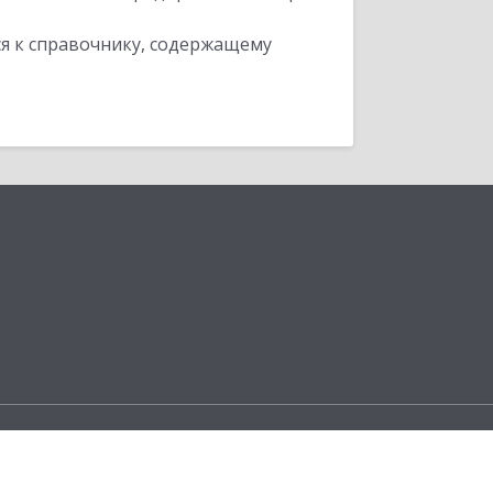
я к справочнику, содержащему
ы
ческую платформу