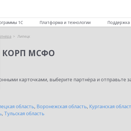
ограммы 1С
Платформа и технологии
Поддержка 
ртнёра
Липецк
я КОРП МСФО
нными карточками, выберите партнёра и отправьте за
ецкая область
,
Воронежская область
,
Курганская облас
ь
,
Тульская область