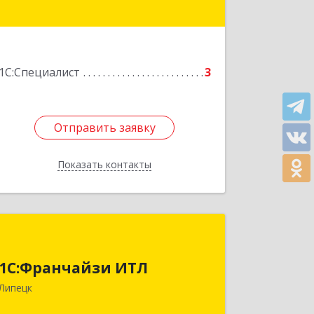
Подробнее
1С:Специалист
3
Отправить заявку
Отправить заявку
Показать контакты
Назад
1С:Франчайзи ИТЛ
1С:Франчайзи ИТЛ
398059, Липецкая обл, Липецк г,
Октябрьская ул, дом № 73, пом.11
Липецк