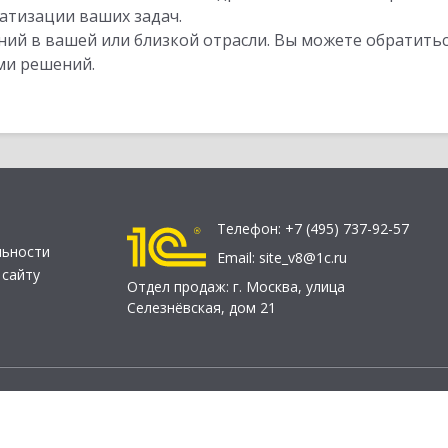
атизации ваших задач.
ий в вашей или близкой отрасли. Вы можете обратитьс
ми решений.
Телефон:
+7 (495) 737-92-57
льности
Email:
site_v8@1c.ru
 сайту
Отдел продаж:
г. Москва
,
улица
Селезнёвская, дом 21
© 2026 АО «Группа 1С» (правопреемник «1С»). Все права на сайт защищен
О «1С-Софт» (
о компании
). Исключительное право на технологи