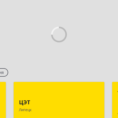
ия
х
ЦЭТ
ЦЭТ
й
398020, Липецкая обл, Липецк г,
2
Интернациональная ул, дом № 51
Липецк