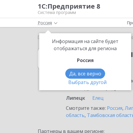
1С:Предприятие 8
Система программ
Россия
Пр
Главная
1С:Бухгалтерия КОРП МСФО
Выбор па
Информация на сайте будет
отображаться для региона
1С:Бухгалтери
Россия
в Липецке
Да, все верно
Ознакомьтесь с информацио
Выбрать другой
или внедрение продукта.
Липецк
Елец
Смотрите также:
Россия
,
Лип
область
,
Тамбовская област
Партнеры в вашем регионе: