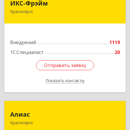
ИКС-Фрэйм
Красноярск
660077, Красноярский край, Красноярск г,
Батурина ул, дом № 32, пом.4
Подробнее
Внедрений
1119
1С:Специалист
20
Отправить заявку
Отправить заявку
Показать контакты
Назад
Алиас
Алиас
Красноярск
660043, Красноярский край, Красноярск г,