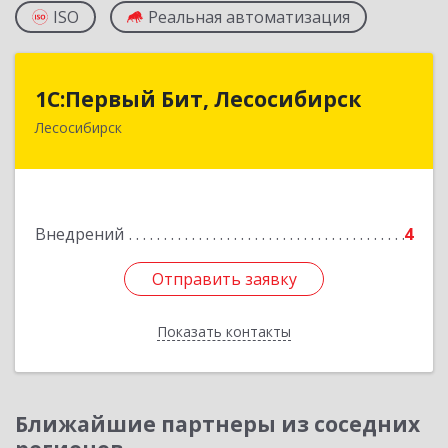
ISO
Реальная автоматизация
1С:Первый Бит, Лесосибирск
1С:Первый Бит, Лесосибирск
Лесосибирск
662544, Красноярский край, Лесосибирск г,
Привокзальная ул, дом № 12, оф.216
Подробнее
Внедрений
4
Отправить заявку
Отправить заявку
Показать контакты
Назад
Ближайшие партнеры из соседних