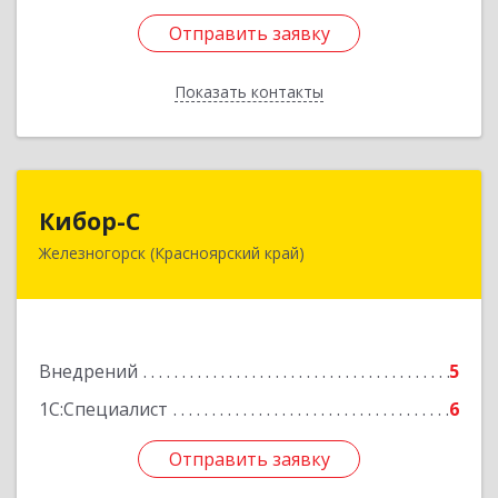
Отправить заявку
Отправить заявку
Показать контакты
Назад
Кибор-С
Кибор-С
Железногорск (Красноярский край)
662973, Красноярский край, Железногорск г,
Белорусская ул, дом № 30 Б, пом.16
Подробнее
Внедрений
5
1С:Специалист
6
Отправить заявку
Отправить заявку