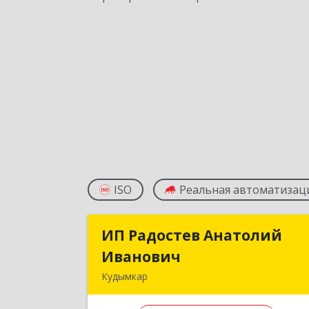
ISO
Реальная автоматизац
ИП Радостев Анатолий
ИП Радостев Анатоли
Иванович
Иванови
Кудымкар
619000, Пермский край, Кудымкар г
Герцена ул, дом № 5