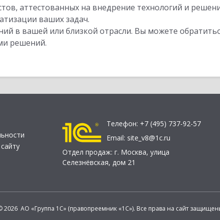
стов, аттестованных на внедрение технологий и решен
атизации ваших задач.
ий в вашей или близкой отрасли. Вы можете обратитьс
ми решений.
Телефон:
+7 (495) 737-92-57
льности
Email:
site_v8@1c.ru
 сайту
Отдел продаж:
г. Москва
,
улица
Селезнёвская, дом 21
© 2026 АО «Группа 1С» (правопреемник «1С»). Все права на сайт защищен