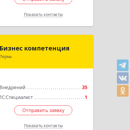
Показать контакты
Назад
Бизнес компетенция
Бизнес компетенция
Пермь
614113, Пермский край, Пермь г,
Кировоградская ул, дом № 68-1
Подробнее
Внедрений
35
1С:Специалист
1
Отправить заявку
Отправить заявку
Показать контакты
Назад