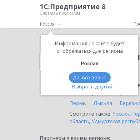
1С:Предприятие 8
Система программ
Россия
Пр
Главная
1С:Бухгалтерия КОРП МСФО
Выбор па
Информация на сайте будет
отображаться для региона
1С:Бухгалтери
Россия
в Кудымкаре
Да, все верно
Ознакомьтесь с информацио
Выбрать другой
или внедрение продукта.
Пермь
Лысьва
Березн
Смотрите также:
Россия
,
Пер
область
,
Удмуртская респуб
Партнеры в вашем регионе: