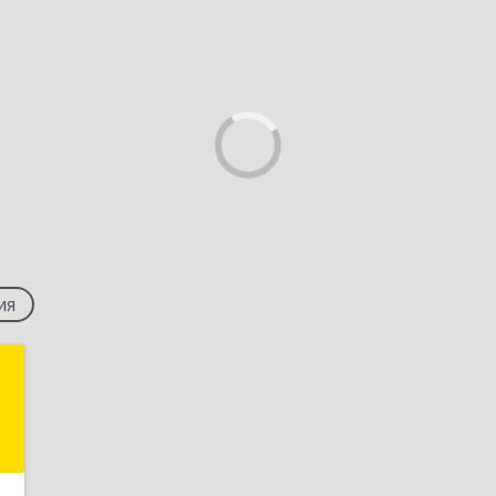
ия
й
ч
,
2