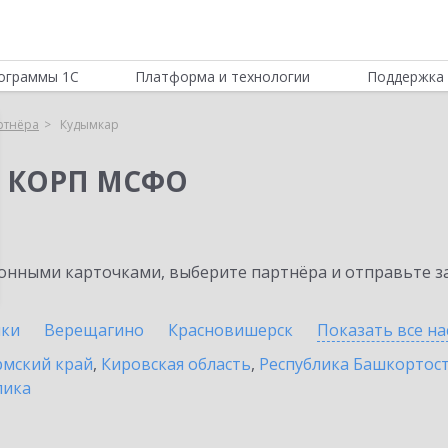
ограммы 1С
Платформа и технологии
Поддержка 
ртнёра
Кудымкар
я КОРП МСФО
нными карточками, выберите партнёра и отправьте за
ики
Верещагино
Красновишерск
Показать все н
мский край
,
Кировская область
,
Республика Башкортос
лика