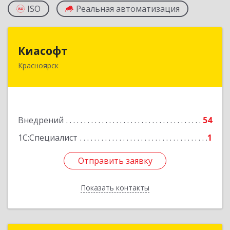
ISO
Реальная автоматизация
Киасофт
Киасофт
Красноярск
660077, Красноярский край, Красноярск г,
Алексеева ул, дом № 49, оф.508
Подробнее
Внедрений
54
1С:Специалист
1
Отправить заявку
Отправить заявку
Показать контакты
Назад