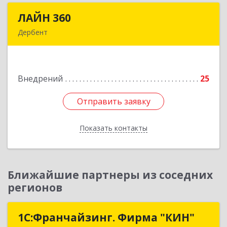
ЛАЙН 360
ЛАЙН 360
Дербент
368600, Дагестан Респ, Дербент г, Ю.Гагарина
ул, домовладение № 14, пом.1
Внедрений
25
Подробнее
Отправить заявку
Отправить заявку
Показать контакты
Назад
Ближайшие партнеры из соседних
регионов
1С:Франчайзинг. Фирма "КИН"
1С:Франчайзинг. Фирма "КИН"