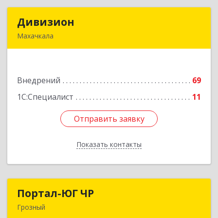
Дивизион
Дивизион
Махачкала
367010, Дагестан Респ, Махачкала г,
Абубакарова ул, дом № 25
Внедрений
69
Подробнее
1С:Специалист
11
Отправить заявку
Отправить заявку
Показать контакты
Назад
Портал-ЮГ ЧР
Портал-ЮГ ЧР
Грозный
364906, Чеченская Респ, Грозный г, Путина пр-