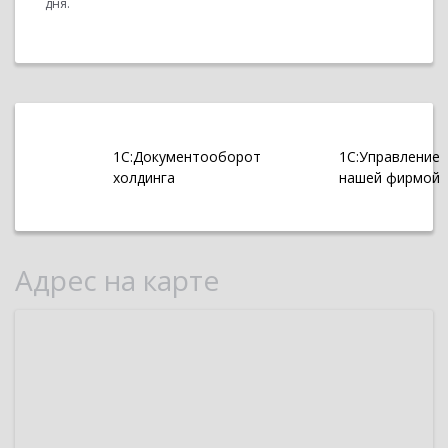
дня.
1С:Документооборот
1С:Управление
холдинга
нашей фирмой
Адрес на карте