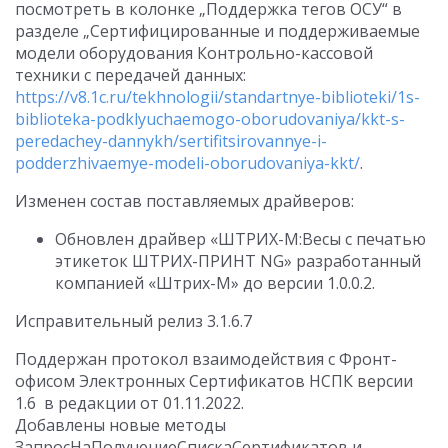
посмотреть в колонке „Поддержка тегов ОСУ“ в
разделе „Сертифицированные и поддерживаемые
модели оборудования Контрольно-кассовой
техники с передачей данных:
https://v8.1c.ru/tekhnologii/standartnye-biblioteki/1s-
biblioteka-podklyuchaemogo-oborudovaniya/kkt-s-
peredachey-dannykh/sertifitsirovannye-i-
podderzhivaemye-modeli-oborudovaniya-kkt/
.
Изменен состав поставляемых драйверов:
Обновлен драйвер «ШТРИХ-М:Весы с печатью
этикеток ШТРИХ-ПРИНТ NG» разработанный
компанией «Штрих-М» до версии 1.0.0.2.
Исправительный релиз 3.1.6.7
Поддержан протокол взаимодействия с Фронт-
офисом Электронных Сертификатов НСПК версии
1.6 в редакции от 01.11.2022.
Добавлены новые методы
ЗапросНаПолучениеСпискаСертификатов и