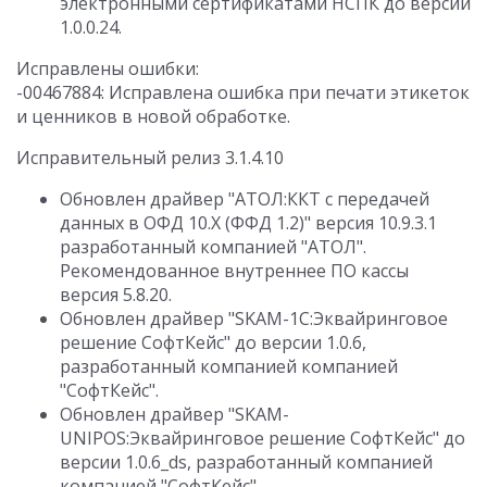
электронными сертификатами НСПК до версии
1.0.0.24.
Исправлены ошибки:
-00467884: Исправлена ошибка при печати этикеток
и ценников в новой обработке.
Исправительный релиз 3.1.4.10
Обновлен драйвер "АТОЛ:ККТ с передачей
данных в ОФД 10.Х (ФФД 1.2)" версия 10.9.3.1
разработанный компанией "АТОЛ".
Рекомендованное внутреннее ПО кассы
версия 5.8.20.
Обновлен драйвер "SKAM-1C:Эквайринговое
решение СофтКейс" до версии 1.0.6,
разработанный компанией компанией
"СофтКейс".
Обновлен драйвер "SKAM-
UNIPOS:Эквайринговое решение СофтКейс" до
версии 1.0.6_ds, разработанный компанией
компанией "СофтКейс".