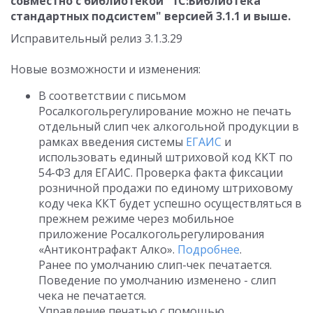
совместно с библиотекой "1С:Библиотека
стандартных подсистем" версией 3.1.1 и выше.
Исправительный релиз 3.1.3.29
Новые возможности и изменения:
В соответствии с письмом
Росалкогольрегулирование можно не печать
отдельный слип чек алкогольной продукции в
рамках введения системы
ЕГАИС
и
использовать единый штриховой код ККТ по
54-ФЗ для ЕГАИС. Проверка факта фиксации
розничной продажи по единому штриховому
коду чека ККТ будет успешно осуществляться в
прежнем режиме через мобильное
приложение Росалкогольрегулирования
«Антиконтрафакт Алко».
Подробнее
.
Ранее по умолчанию слип-чек печатается.
Поведение по умолчанию изменено - слип
чека не печатается.
Управление печатью с помощью