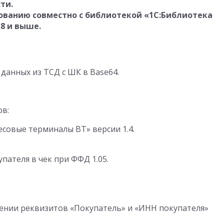
ти.
ованию совместно с библиотекой «1С:Библиотека
8 и выше.
 данных из ТСД с ШК в Base64.
ов:
совые терминалы ВТ» версии 1.4.
пателя в чек при ФФД 1.05.
ении реквизитов «Покупатель» и «ИНН покупателя»