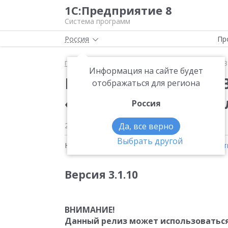
1С:Предприятие 8
Система программ
Россия
Пр
Главная
Новости
Вышла новая версия 3.1.10.
Информация на сайте будет
Вышла новая версия 3
отображаться для региона
«1С:Библиотека под
Россия
23.10.2023
Да, все верно
Выбрать другой
Новости на тему:
ЕГАИС
,
Маркировка
,
Новост
Версия 3.1.10
ВНИМАНИЕ!
Данный релиз может использоваться с