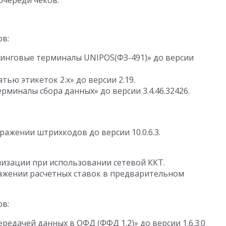
очереди чеков.
ов:
инговые терминалы UNIPOS(ФЗ-491)» до версии
тью этикеток 2.х» до версии 2.19.
миналы сбора данных» до версии 3.4.46.32426.
ажении штрихкодов до версии 10.0.6.3.
изации при использовании сетевой ККТ.
ажении расчетных ставок в предварительном
ов:
едачей данных в ОФД (ФФД 1.2)» до версии 1.6.3.0