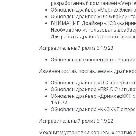
разработанный компанией «Мерте
Обновлен драйвер «Мертех:Электро
Обновлен драйвер «1С:Эквайринговы
ВНИМАНИЕ: Драйвер «1С:Эквайринг
Необходимо использовать драйвер
Для работы драйвера необходим дис
Исправительный релиз 3.1.9.23
Обновлена компонента генерации и
Изменен состав поставляемых драйвер
Обновлен драйвер «1С:Сканеры штри
Обновлен драйвер «ERFID:Считывате
Обновлен драйвер «Дримкас:ККТ с 
1.6.0.22.
Обновлен драйвер «ККС:ККТ с перед
Исправительный релиз 3.1.9.22
Механизм установки корневых сертифи