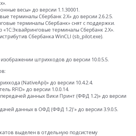
х».
нные весы» до версии 1.1.30001.
е терминалы Сбербанк 2.Х» до версии 2.6.2.5.
овые терминалы Сбербанк» снят с поддержки.
 «1С:Эквайринговые терминалы Сбербанк 2.Х».
трибутив Сбербанка WinCLI (sb_pilot.exe).
зображении штрихкодов до версии 10.0.5.5.
ов:
хкода (NativeApi)» до версии 10.4.2.4.
ль RFID» до версии 1.0.0.14.
передачей данных Вики Принт (ФФД 1.2)» до версии
ачей данных в ОФД (ФФД 1.2)'» до версии 3.9.0.5.
катов выделен в отдельную подсистему