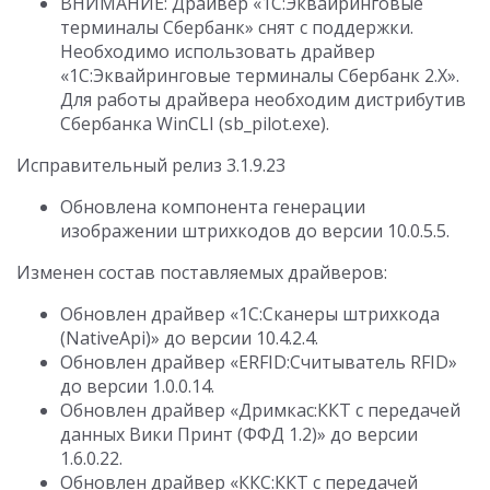
ВНИМАНИЕ: Драйвер «1С:Эквайринговые
терминалы Сбербанк» снят с поддержки.
Необходимо использовать драйвер
«1С:Эквайринговые терминалы Сбербанк 2.Х».
Для работы драйвера необходим дистрибутив
Сбербанка WinCLI (sb_pilot.exe).
Исправительный релиз 3.1.9.23
Обновлена компонента генерации
изображении штрихкодов до версии 10.0.5.5.
Изменен состав поставляемых драйверов:
Обновлен драйвер «1С:Сканеры штрихкода
(NativeApi)» до версии 10.4.2.4.
Обновлен драйвер «ERFID:Считыватель RFID»
до версии 1.0.0.14.
Обновлен драйвер «Дримкас:ККТ с передачей
данных Вики Принт (ФФД 1.2)» до версии
1.6.0.22.
Обновлен драйвер «ККС:ККТ с передачей