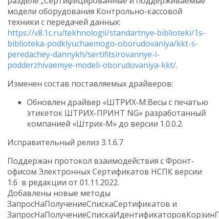
разделе „Сертифицированные и поддерживаемые
модели оборудования Контрольно-кассовой
техники с передачей данных:
https://v8.1c.ru/tekhnologii/standartnye-biblioteki/1s-
biblioteka-podklyuchaemogo-oborudovaniya/kkt-s-
peredachey-dannykh/sertifitsirovannye-i-
podderzhivaemye-modeli-oborudovaniya-kkt/
.
Изменен состав поставляемых драйверов:
Обновлен драйвер «ШТРИХ-М:Весы с печатью
этикеток ШТРИХ-ПРИНТ NG» разработанный
компанией «Штрих-М» до версии 1.0.0.2.
Исправительный релиз 3.1.6.7
Поддержан протокол взаимодействия с Фронт-
офисом Электронных Сертификатов НСПК версии
1.6 в редакции от 01.11.2022.
Добавлены новые методы
ЗапросНаПолучениеСпискаСертификатов и
ЗапросНаПолучениеСпискаИдентификаторовКорзинП