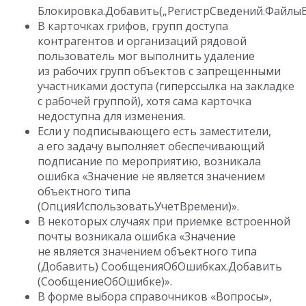
Блокировка.Добавить(„РегистрСведений.ФайлыВ
В карточках грифов, групп доступа
контрагентов и организаций рядовой
пользователь мог выполнить удаление
из рабочих групп объектов с запрещенными
участниками доступа (гиперссылка на закладке
с рабочей группой), хотя сама карточка
недоступна для изменения.
Если у подписывающего есть заместители,
а его задачу выполняет обеспечивающий
подписание по мероприятию, возникала
ошибка «Значение не является значением
объектного типа
(ОпцияИспользоватьУчетВремени)».
В некоторых случаях при приемке встроенной
почты возникала ошибка «Значение
не является значением объектного типа
(Добавить) СообщенияОбОшибках.Добавить
(СообщениеОбОшибке)».
В форме выбора справочников «Вопросы»,