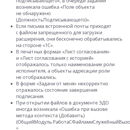
подписывающего», в очереди заданий
возникала ошибка «Поле объекта
не обнаружено
(ДолжностьПодписывающего)».
Если письма встроенной почты приходят
с файлом запрещенного для загрузки
расширения, они бесконечно обрабатывались
на стороне «1С».
В печатных формах «Лист согласования»
и «Лист согласования с историей»
отображалось только наименование роли
исполнителя, а объекты адресации роли
не отображались.
В форме «Задачи от меня» некорректно
отражалось состояние завершения
подписания.
При открытии файлов в документе ЭДО
иногда возникала «Ошибка при вызове
метода контекста (Добавить)
{ОбщийМодуль.РаботаСФайламиСлужебныйВызов
=