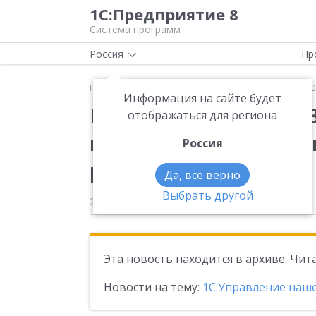
1С:Предприятие 8
Система программ
Россия
Пр
Главная
Новости
Вышла новая версия 3.0.11.1
Информация на сайте будет
Вышла новая версия 3
отображаться для региона
конфигурации «Упра
Россия
редакция 3.0
Да, все верно
Выбрать другой
28.02.2025
Эта новость находится в архиве. Чи
Новости на тему:
1С:Управление наш