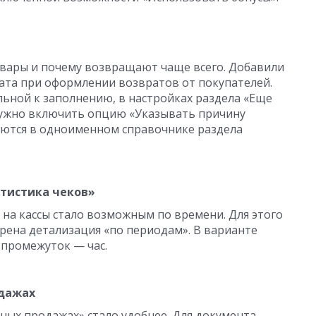
овары и почему возвращают чаще всего. Добавили
ата при оформлении возвратов от покупателей.
льной к заполнению, в настройках раздела «Еще
ужно включить опцию «Указывать причину
яются в одноименном справочнике раздела
атистика чеков»
 на кассы стало возможным по времени. Для этого
трена детализация «по периодам». В варианте
 промежуток — час.
одажах
ных продажах» стало удобнее. Для документа