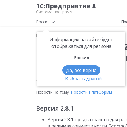
1С:Предприятие 8
Система программ
Россия
Пр
Главная
Новости
Вышла новая версия 2.8.1.34
Информация на сайте будет
Вышла новая версия 2
отображаться для региона
конфигурации «Библ
Россия
пользователей»
Да, все верно
Выбрать другой
14.03.2025
Новости на тему:
Новости Платформы
Версия 2.8.1
Версия 2.8.1 предназначена для ра
в режимах совместимости
Версия 8