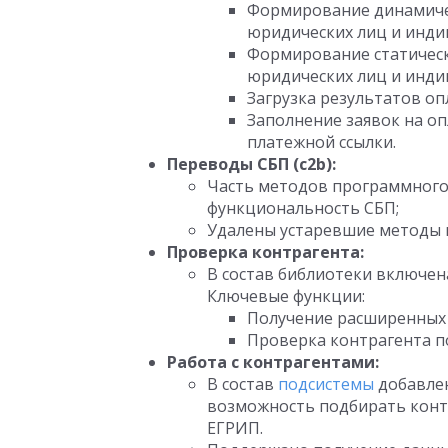
Формирование динамичес
юридических лиц и инд
Формирование статическ
юридических лиц и инд
Загрузка результатов оп
Заполнение заявок на о
платежной ссылки.
Переводы СБП (c2b):
Часть методов программного 
функциональность СБП;
Удалены устаревшие методы 
Проверка контрагента:
В состав библиотеки включен
Ключевые функции:
Получение расширенных 
Проверка контрагента п
Работа с контрагентами:
В состав
подсистемы
добавлен
возможность подбирать конт
ЕГРИП.