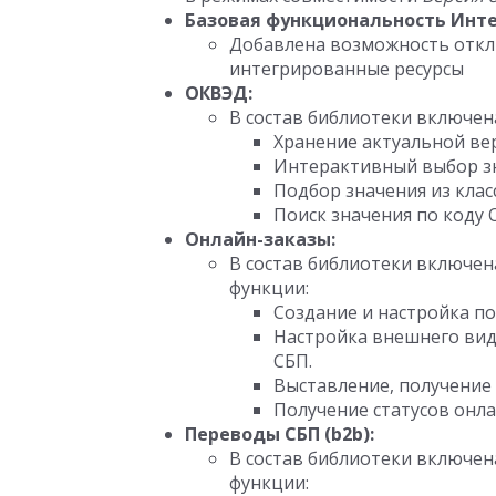
Базовая функциональность Инт
Добавлена возможность откл
интегрированные ресурсы
ОКВЭД:
В состав библиотеки включен
Хранение актуальной ве
Интерактивный выбор зн
Подбор значения из кла
Поиск значения по коду 
Онлайн-заказы:
В состав библиотеки включен
функции:
Создание и настройка по
Настройка внешнего вид
СБП.
Выставление, получение 
Получение статусов онла
Переводы СБП (b2b):
В состав библиотеки включен
функции: